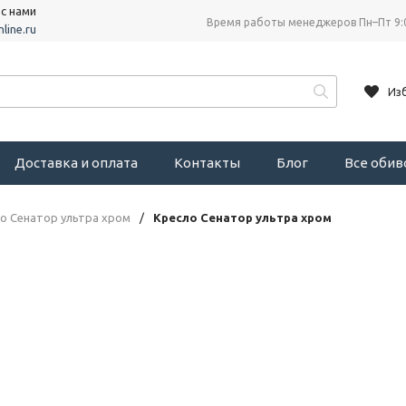
 с нами
Время работы менеджеров Пн–Пт 9:
line.ru
Из
Доставка и оплата
Контакты
Блог
Все оби
о Сенатор ультра хром
/
Кресло Сенатор ультра хром