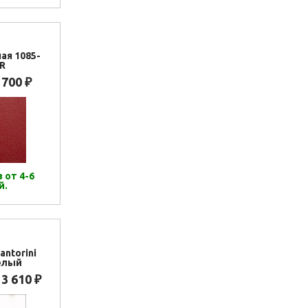
ая 1085-
R
 700
₽
 от 4-6
й.
antorini
елый
13 610
₽