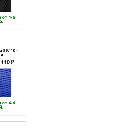
 от 4-6
й.
а SW 10 -
яя
 110
₽
 от 4-6
й.