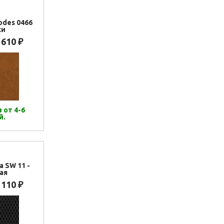
odes 0466
ки
 610
₽
 от 4-6
й.
а SW 11 -
ая
 110
₽