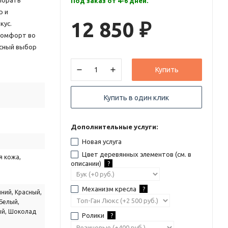
ыбрать
Под заказ от 4-6 дней.
р и
12 850
кус.
₽
 комфорт во
асный выбор
Купить
Купить в один клик
Дополнительные услуги:
Новая услуга
Цвет деревянных элементов (см. в
я кожа,
описании)
?
Механизм кресла
?
ний, Красный,
Белый,
ый, Шоколад
Ролики
?