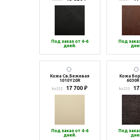
Под заказ от 4-6
Под заказ
дней.
дне
Кожа Св.Бежевая
Кожа Бо
1010Y20R
6030R
17 700
17
₽
ko252
ko253
Под заказ от 4-6
Под заказ
дней.
дне