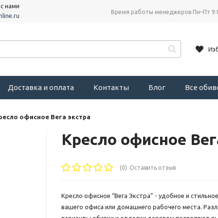
 с нами
Время работы менеджеров Пн–Пт 9:
line.ru
Из
Доставка и оплата
Контакты
Блог
Все оби
ресло офисное Вега экстра
Кресло офисное Вег
(0)
Оставить отзыв
Кресло офисное “Вега Экстра” - удобное и стильно
вашего офиса или домашнего рабочего места. Раз