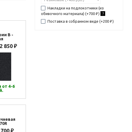
Накладки на подлокотники (из
обивочного материала) (+
700
)
?
₽
Поставка в собранном виде (+
200
)
₽
рии В -
ая
2 850
₽
 от 4-6
й.
ичневая
70R
 700
₽