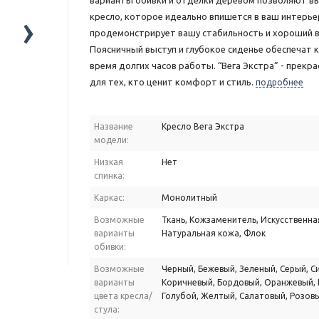
варианты обивки и отделки деревом позволяют в
›
кресло, которое идеально впишется в ваш интерье
продемонстрирует вашу стабильность и хороший в
Поясничный выступ и глубокое сиденье обеспечат
время долгих часов работы. “Вега Экстра” - прекр
для тех, кто ценит комфорт и стиль.
подробнее
Название
Кресло Вега Экстра
модели:
Низкая
Нет
спинка:
Каркас:
Монолитный
Возможные
Ткань, Кожзаменитель, Искусственна
варианты
Натуральная кожа, Флок
обивки:
Возможные
Черный, Бежевый, Зеленый, Серый, Си
варианты
Коричневый, Бордовый, Оранжевый, 
цвета кресла/
Голубой, Желтый, Салатовый, Розов
стула: