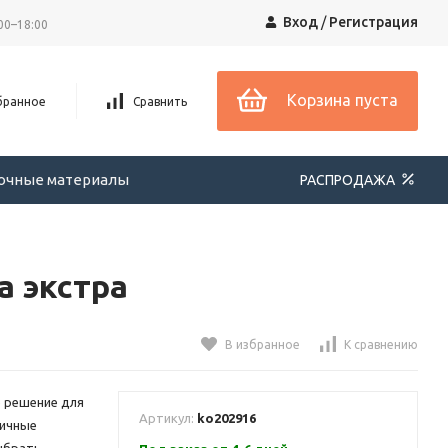
Вход
/
Регистрация
00–18:00
Корзина пуста
бранное
Сравнить
вочные материалы
РАСПРОДАЖА
а экстра
В избранное
К сравнению
е решение для
Артикул:
ko202916
личные