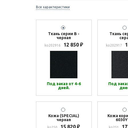
Все характеристики
Ткань серии В -
Ткань се
черная
сер
12 850
1
₽
ko202916
ko202917
Под заказ от 4-6
Под заказ
дней.
дне
Кожа (SPECIAL)
Кожа кор
черная
6030Y
15 820
17
₽
ko250
ko251