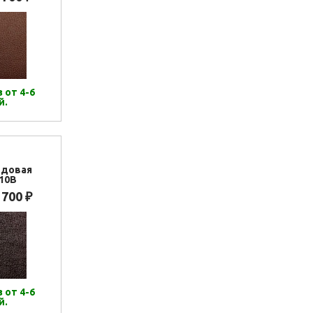
 от 4-6
й.
рдовая
10B
 700
₽
 от 4-6
й.