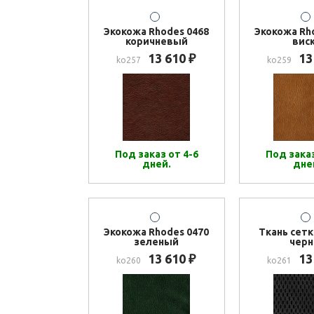
Экокожа Rhodes 0468
Экокожа Rh
коричневый
вис
13 610
13
₽
ko257
ko259
Под заказ от 4-6
Под заказ
дней.
дне
Экокожа Rhodes 0470
Ткань сетк
зеленый
черн
13 610
13
₽
ko260
ko261