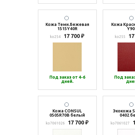
Кожа Темн.Бежевая
Кожа Красн
1515Y40R
Y90
17 700
17
₽
ko254
ko255
Под заказ от 4-6
Под заказ
дней.
дне
Кожа CONSUL
Экокожа S
0505R70B белый
0402 б
17 700
₽
ko7061026
ko7061027