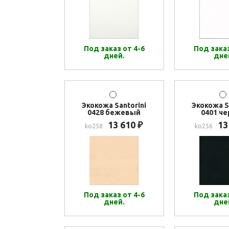
Под заказ от 4-6
Под заказ
дней.
дне
Экокожа Santorini
Экокожа S
0428 бежевый
0401 ч
13 610
13
₽
ko258
ko256
Под заказ от 4-6
Под заказ
дней.
дне