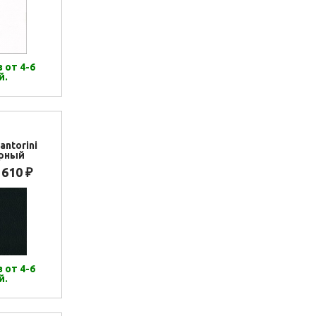
 от 4-6
й.
antorini
ерный
 610
₽
 от 4-6
й.