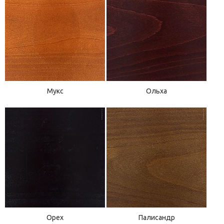
Мукс
Ольха
Орех
Палисандр