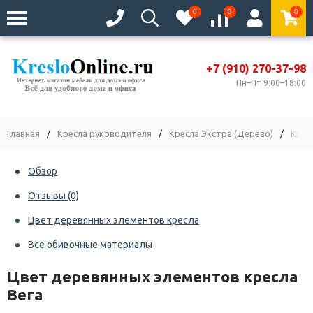
0
0
0
+7 (910) 270-37-98
Пн–Пт 9:00–18:00
Главная
/
Кресла руководителя
/
Кресла Экстра (Дерево)
/
Крес
Обзор
Отзывы
(0)
Цвет деревянных элементов кресла
Все обивочные материалы
Цвет деревянных элементов кресла
Вега