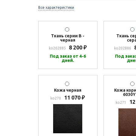
Все характеристики
Ткань серии В -
Ткань се
черная
сер
8 200
₽
ko202885
ko202886
Под заказ от 4-6
Под заказ
дней.
дне
Кожа черная
Кожа кор
6030Y
11 070
₽
ko270
12
ko271