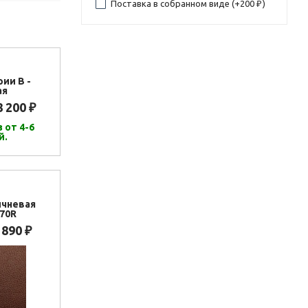
Поставка в собранном виде (+
200
)
₽
рии В -
ая
8 200
₽
 от 4-6
й.
ичневая
70R
 890
₽