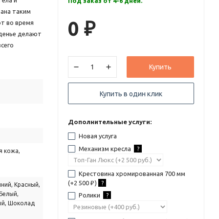
ела и
Под заказ от 4-6 дней.
тана таким
0
т во время
₽
иденье делают
сего
Купить
Купить в один клик
Дополнительные услуги:
Новая услуга
Механизм кресла
?
я кожа,
Крестовина хромированная 700 мм
(+
2 500
)
?
₽
ний, Красный,
Белый,
Ролики
?
ый, Шоколад