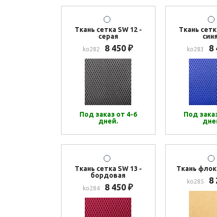
Ткань сетка SW 12 -
Ткань сетк
серая
син
8 450
8
₽
ko282
ko283
Под заказ от 4-6
Под заказ
дней.
дне
Ткань сетка SW 13 -
Ткань флок
бордовая
8
ko285
8 450
₽
ko284