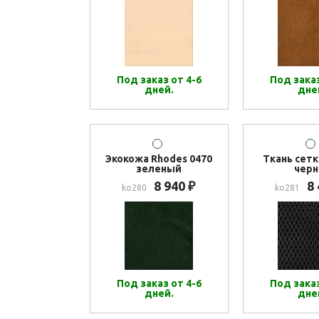
Под заказ от 4-6
Под заказ
дней.
дне
Экокожа Rhodes 0470
Ткань сетк
зеленый
черн
8 940
8
₽
ko280
ko281
Под заказ от 4-6
Под заказ
дней.
дне