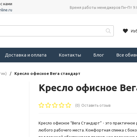
 с нами
Время работы менеджеров Пн–Пт 9:
line.ru
Из
Доставка и оплата
Контакты
Блог
Все оби
тик)
/
Кресло офисное Вега стандарт
Кресло офисное Вег
(0)
Оставить отзыв
Кресло офисное “Вега Стандарт” - это практичное
любого рабочего места. Комфортная спинка с бок