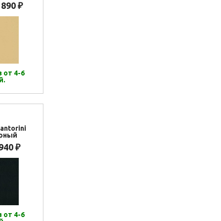
 890
₽
 от 4-6
й.
antorini
ерный
 940
₽
 от 4-6