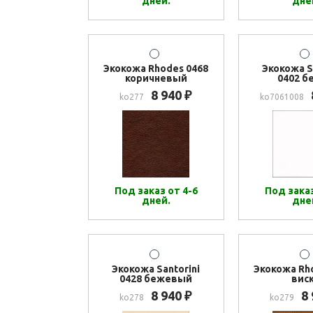
дней.
дне
Экокожа Rhodes 0468
Экокожа S
коричневый
0402 б
8 940
₽
ko277
ko7061008
Под заказ от 4-6
Под заказ
дней.
дне
Экокожа Santorini
Экокожа Rh
0428 бежевый
вис
8 940
8
₽
ko278
ko279