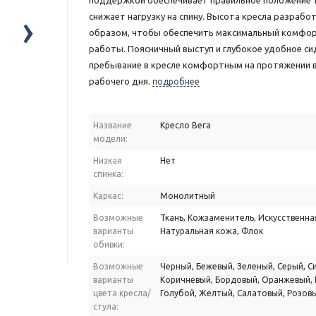
поддержкой обеспечивает правильное положение т
›
снижает нагрузку на спину. Высота кресла разрабо
образом, чтобы обеспечить максимальный комфор
работы. Поясничный выступ и глубокое удобное с
пребывание в кресле комфортным на протяжении в
рабочего дня.
подробнее
Название
Кресло Вега
модели:
Низкая
Нет
спинка:
Каркас:
Монолитный
Возможные
Ткань, Кожзаменитель, Искусственна
варианты
Натуральная кожа, Флок
обивки:
Возможные
Черный, Бежевый, Зеленый, Серый, Си
варианты
Коричневый, Бордовый, Оранжевый, 
цвета кресла/
Голубой, Желтый, Салатовый, Розов
стула: