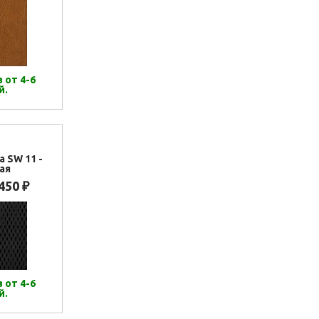
 от 4-6
й.
а SW 11 -
ая
 450
₽
 от 4-6
й.