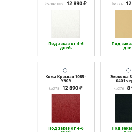
12 890
12
₽
ko7061009
ko274
Под заказ от 4-6
Под заказ
дней.
дне
Кожа Красная 1085-
Экокожа S
Y90R
0401 ч
12 890
8
₽
ko275
ko276
Под заказ от 4-6
Под заказ