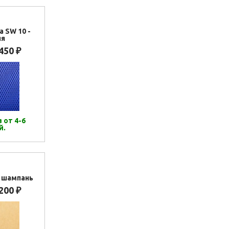
а SW 10 -
яя
 450
₽
 от 4-6
й.
 шампань
 200
₽