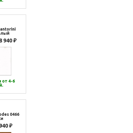
й.
antorini
елый
8 940
₽
 от 4-6
й.
odes 0466
ки
 940
₽