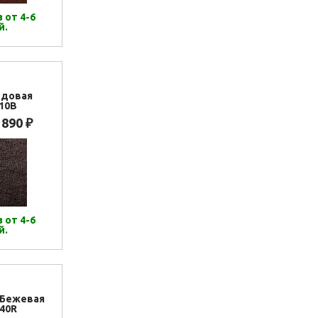
 от 4-6
й.
рдовая
10B
 890
₽
 от 4-6
й.
.Бежевая
40R