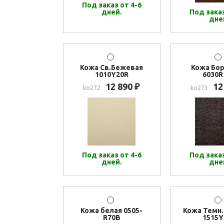
Под заказ от 4-6
дней.
Под заказ
дне
Кожа Св.Бежевая
Кожа Бо
1010Y20R
6030R
12 890
12
₽
ko272
ko273
Под заказ от 4-6
Под заказ
дней.
дне
Кожа белая 0505-
Кожа Темн
R70B
1515Y