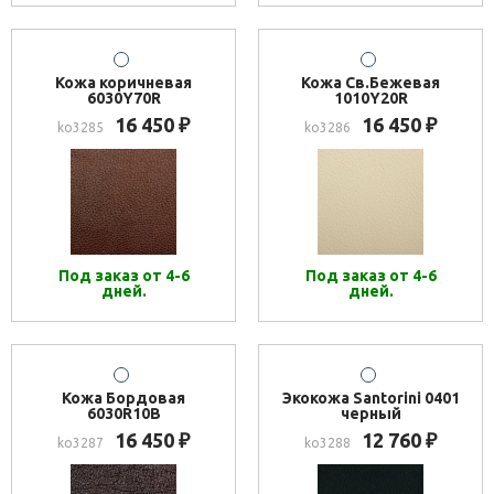
Кожа коричневая
Кожа Св.Бежевая
6030Y70R
1010Y20R
16 450
16 450
₽
₽
ko3285
ko3286
Под заказ от 4-6
Под заказ от 4-6
дней.
дней.
Кожа Бордовая
Экокожа Santorini 0401
6030R10B
черный
16 450
12 760
₽
₽
ko3287
ko3288