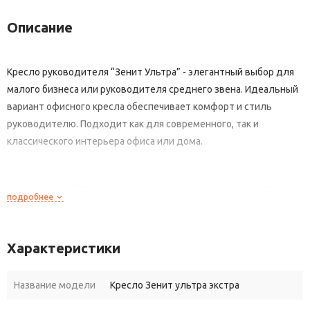
Описание
Кресло руководителя “Зенит Ультра” - элегантный выбор для
малого бизнеса или руководителя среднего звена. Идеальный
вариант офисного кресла обеспечивает комфорт и стиль
руководителю. Подходит как для современного, так и
классического интерьера офиса или дома.
Купить кресло “Зенит Ультра”, для офиса или для дома, Вы
подробнее
можете в различных обивочных материалах с
дополнительными модификациями, мультиблок, топ-ган люкс.
Характеристики
Отличие серии УЛЬТРА
от обычной серии кресел для
руководителя из нашего каталога - это разделение спинки от
Название модели
Кресло Зенит ультра экстра
сидения кресла, что дает маленький объем в разобранном
виде. Объем коробки обычного кресла руководителя - это 0,35