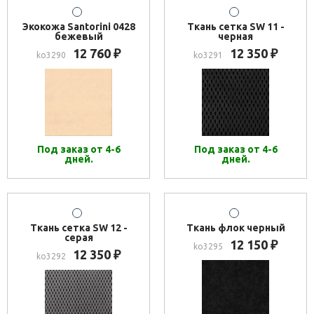
Экокожа Santorini 0428
Ткань сетка SW 11 -
бежевый
черная
12 760
12 350
₽
₽
ko3290
ko3291
Под заказ от 4-6
Под заказ от 4-6
дней.
дней.
Ткань сетка SW 12 -
Ткань флок черный
серая
12 150
₽
ko3295
12 350
₽
ko3292