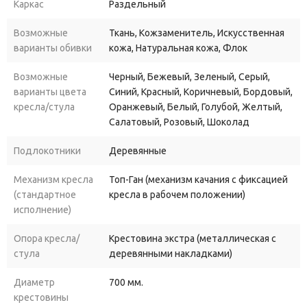
Каркас
Раздельный
м2. Кресла серии Ультра упакованы в коробку - 0,2 м2! Внешний
вид кресел стал более презентабельным, а вот цена кресла
Возможные
Ткань, Кожзаменитель, Искусственная
варианты обивки
кожа, Натуральная кожа, Флок
стала значительно стала ниже, чем у обычных кресел.
В стандартном варианте эти кресла комплектуются более
Возможные
Черный, Бежевый, Зеленый, Серый,
широкими подлокотниками, что без сомнения, является более
варианты цвета
Синий, Красный, Коричневый, Бордовый,
удобно и визуально более гармонично.
кресла/стула
Оранжевый, Белый, Голубой, Желтый,
Салатовый, Розовый, Шоколад
Кресла серии УЛЬТРА - это соотношение цены и
превосходного качества!
Подлокотники
Деревянные
Механизм кресла
Топ-Ган (механизм качания с фиксацией
(стандартное
кресла в рабочем положении)
исполнение)
Опора кресла/
Крестовина экстра (металлическая с
стула
деревянными накладками)
Диаметр
700 мм.
крестовины