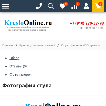
0
0
0
+7 (910) 270-37-98
Пн–Пт 9:00–18:00
Главная
/
Кресла для посетителей
/
Стул офисный ИЗО хром экок
Обзор
Отзывы
(0)
Фото галерея
Фотографии стула