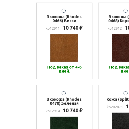
Экокожа (Rhodes
Экокожа 
0466) Виски
0468) Кор
10 740
1
₽
ko12911
ko12912
Под заказ от 4-6
Под заказ
дней.
дне
Экокожа (Rhodes
Кожа (Spli
0470) Зеленая
1
ko202873
10 740
₽
ko12914