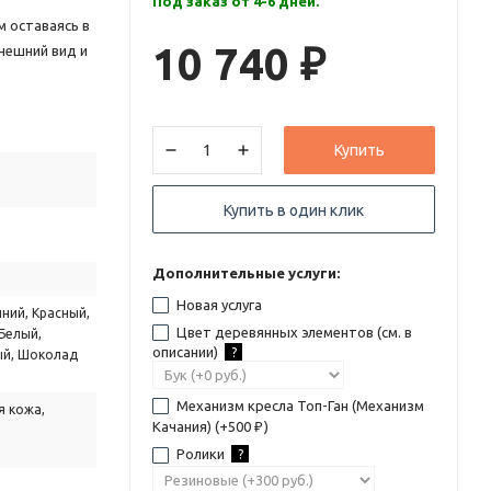
Под заказ от 4-6 дней.
 оставаясь в
10 740
нешний вид и
₽
Купить
Купить в один клик
Дополнительные услуги:
Новая услуга
ний, Красный,
Цвет деревянных элементов (см. в
Белый,
описании)
?
ый, Шоколад
Механизм кресла Топ-Ган (Механизм
я кожа,
Качания) (+
500
)
₽
Ролики
?