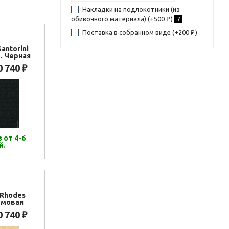
Накладки на подлокотники (из
обивочного материала) (+
500
)
?
₽
Поставка в собранном виде (+
200
)
₽
antorini
. Черная
0 740
₽
 от 4-6
й.
(Rhodes
емовая
0 740
₽