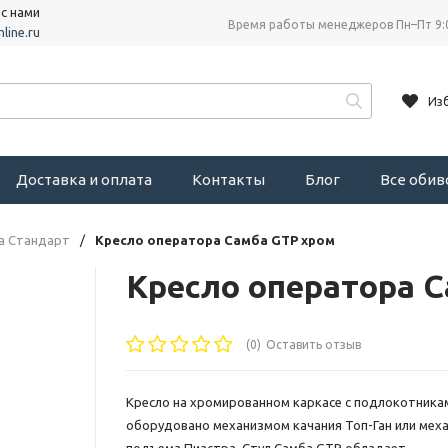
 с нами
Время работы менеджеров Пн–Пт 9:
line.ru
Из
Доставка и оплата
Контакты
Блог
Все оби
а Стандарт
/
Кресло оператора Самба GTP хром
Кресло оператора 
(0)
Оставить отзыв
Кресло на хромированном каркасе с подлокотника
оборудовано механизмом качания Топ-Ган или мех