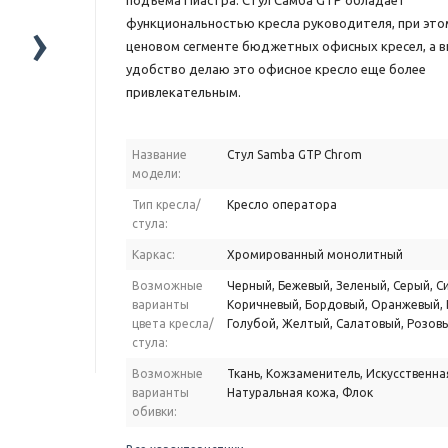
подъема Пиастра. Стул Самба GTP обладает
›
функциональностью кресла руководителя, при этом
ценовом сегменте бюджетных офисных кресел, а в
удобство делаю это офисное кресло еще более
привлекательным.
Название
Стул Samba GTP Chrom
модели:
Тип кресла/
Кресло оператора
стула:
Каркас:
Хромированный монолитный
Возможные
Черный, Бежевый, Зеленый, Серый, Си
варианты
Коричневый, Бордовый, Оранжевый, 
цвета кресла/
Голубой, Желтый, Салатовый, Розов
стула:
Возможные
Ткань, Кожзаменитель, Искусственна
варианты
Натуральная кожа, Флок
обивки: