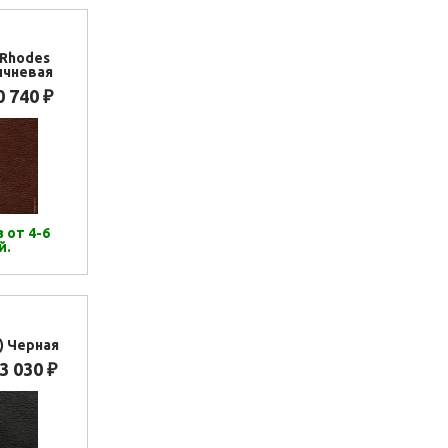
(Rhodes
ичневая
0 740
₽
 от 4-6
й.
t) Черная
3 030
₽