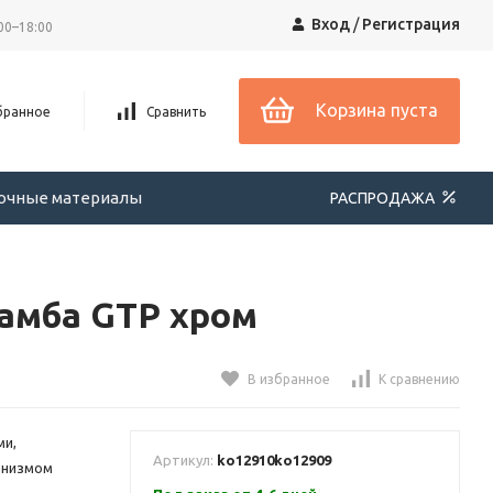
Вход
/
Регистрация
00–18:00
Корзина пуста
бранное
Сравнить
вочные материалы
РАСПРОДАЖА
Самба GTP хром
В избранное
К сравнению
ми,
Артикул:
ko12910
ko12909
анизмом