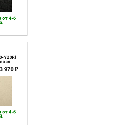
 от 4-6
й.
0-Y20R)
евая
3 970
₽
 от 4-6
й.