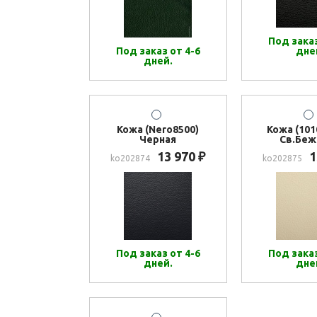
Под заказ
Под заказ от 4-6
дне
дней.
Кожа (Nero8500)
Кожа (101
Черная
Св.Беж
13 970
1
₽
ko202874
ko202875
Под заказ от 4-6
Под заказ
дней.
дне