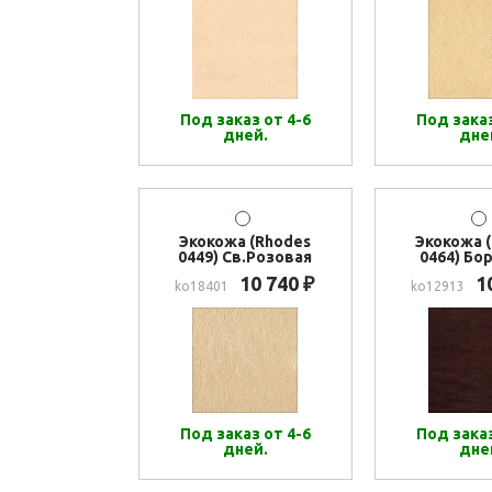
Под заказ от 4-6
Под заказ
дней.
дне
Экокожа (Rhodes
Экокожа 
0449) Св.Розовая
0464) Бо
10 740
1
₽
ko18401
ko12913
Под заказ от 4-6
Под заказ
дней.
дне