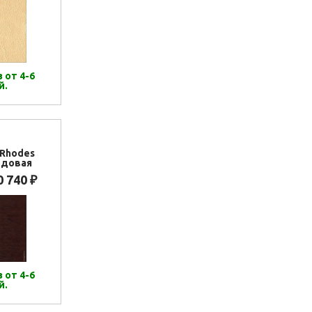
 от 4-6
й.
(Rhodes
рдовая
0 740
₽
 от 4-6
й.