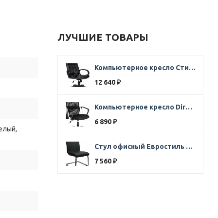
ЛУЧШИЕ ТОВАРЫ
Компьютерное кресло Стиль Ультра SOFT кожа черная
12 640
₽
Компьютерное кресло Direct ткань черная
6 890
₽
елый,
Стул офисный Евростиль 250 (стул сбербанк) кожзам черный
7 560
₽