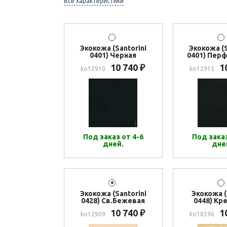
Все характеристики
Экокожа (Santorini
Экокожа (S
0401) Черная
0401) Перф
10 740
1
₽
ko12910
ko12915
Под заказ от 4-6
Под заказ
дней.
дне
Экокожа (Santorini
Экокожа 
0428) Св.Бежевая
0448) Кр
10 740
1
₽
ko12909
ko18396