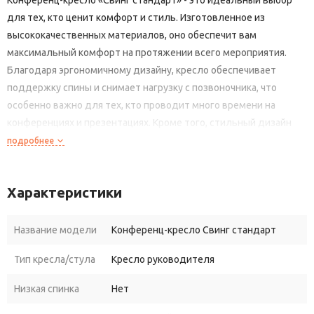
для тех, кто ценит комфорт и стиль. Изготовленное из
высококачественных материалов, оно обеспечит вам
максимальный комфорт на протяжении всего мероприятия.
Благодаря эргономичному дизайну, кресло обеспечивает
поддержку спины и снимает нагрузку с позвоночника, что
особенно важно для тех, кто проводит много времени на
конференциях и презентациях. Кроме того, стильный дизайн
кресла позволит ему гармонично вписаться в любой интерьер,
подробнее
подчеркивая статус и вкус владельца. Не откладывайте свое
здоровье на потом – инвестируйте в комфорт уже сегодня с
Характеристики
конференц-креслом «Свинг стандарт»!
Название модели
Конференц-кресло Свинг стандарт
Тип кресла/стула
Кресло руководителя
Низкая спинка
Нет