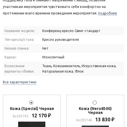
поддержку тела и снимают напряжение с мышц, позволяя
участникам мероприятия чувствовать себя комфортно на
протяжении всего времени проведения мероприятия.
подробнее
Название модели:
Конференц-кресло Свинг стандарт
Тип кресла/стула:
Кресло руководителя
Низкая спинка:
Нет
Каркас:
Монолитный
Возможные
Ткань, Кожзаменитель, Искусственная кожа,
варианты обивки:
Натуральная кожа, Флок
Все характеристики
Кожа (Special) Черная
Кожа (Nero8500)
Черная
12 170
₽
ko203765
13 830
₽
ko203746