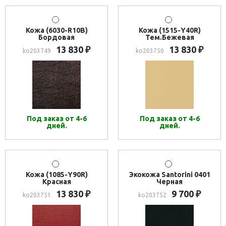
Кожа (6030-R10B)
Кожа (1515-Y40R)
Бордовая
Тем.Бежевая
13 830
13 830
₽
₽
ko203749
ko203750
Под заказ от 4-6
Под заказ от 4-6
дней.
дней.
Кожа (1085-Y90R)
Экокожа Santorini 0401
Красная
Черная
13 830
9 700
₽
₽
ko203751
ko203752