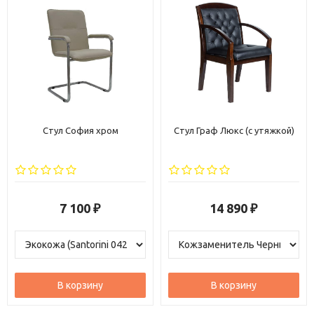
Стул София хром
Стул Граф Люкс (с утяжкой)
7 100
14 890
₽
₽
В корзину
В корзину