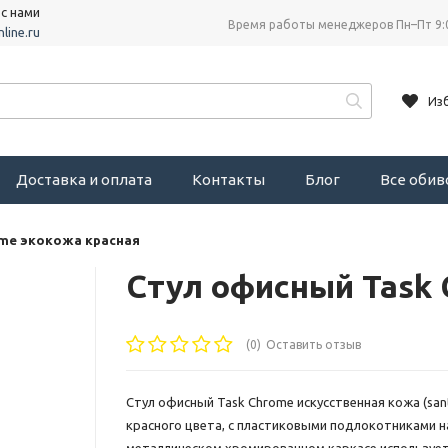
 с нами
Время работы менеджеров Пн–Пт 9:
line.ru
Из
Доставка и оплата
Контакты
Блог
Все оби
ome экокожа красная
Стул офисный Task 
(0)
Оставить отзыв
Стул офисный Task Chrome искусственная кожа (sant
красного цвета, с пластиковыми подлокотниками н