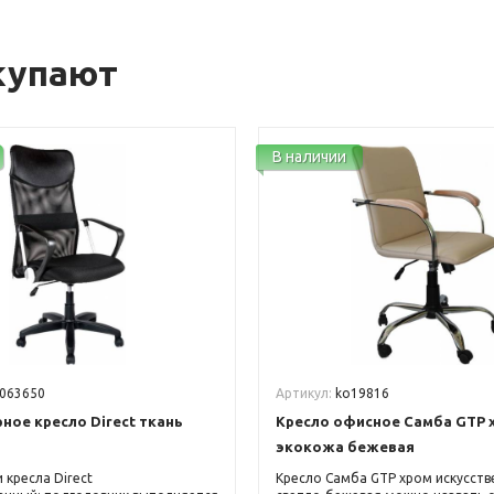
купают
В наличии
063650
Артикул:
ko19816
ое кресло Direct ткань
Кресло офисное Самба GTP 
экокожа бежевая
 кресла Direct
Кресло Самба GTP хром искусств