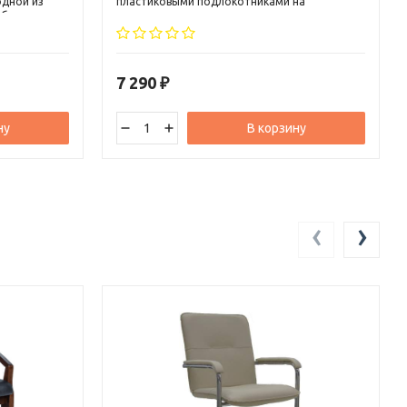
одной из
пластиковыми подлокотниками на
области
металлическом хромированном каркасе.
ных кресел.
Используется в коммерческих организациях и
ассический,
государственных учреждениях как стул для
посетителей.
7 290
₽
ну
В корзину
‹
›