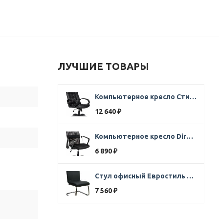
ЛУЧШИЕ ТОВАРЫ
Компьютерное кресло Стиль Ультра SOFT кожа черная
12 640
₽
Компьютерное кресло Direct ткань черная
6 890
₽
Стул офисный Евростиль 250 (стул сбербанк) кожзам черный
7 560
₽