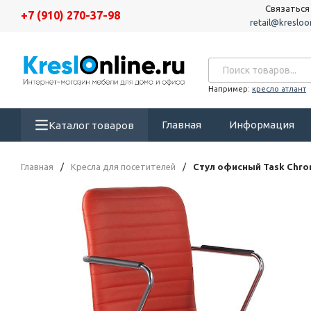
Связаться
+7 (910) 270-37-98
retail@kresloon
Например:
кресло атлант
Главная
Информация
Каталог товаров
Главная
/
Кресла для посетителей
/
Стул офисный Task Chr