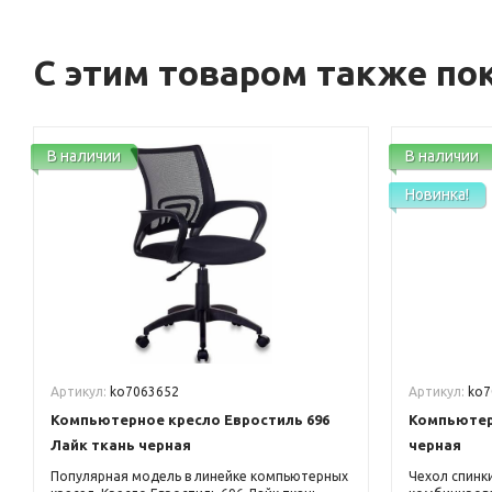
С этим товаром также по
В наличии
В наличии
Новинка!
Артикул:
ko7063652
Артикул:
ko7
Компьютерное кресло Евростиль 696
Компьютерн
Лайк ткань черная
черная
Популярная модель в линейке компьютерных
Чехол спинки