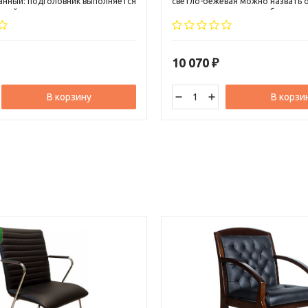
нный: подголовник выполняется
светло-бежевая можно назвать 
нной кожи, а основная часть
самых передовых разработок в 
етка Airmash. Сидение обивается
дизайна и эргономики компьютер
ого цвета. Применение
Кресло может вписаться, как в кл
 технологий и новых
так и в современный интерьер.
х решений воплотило в себе
10 070
₽
t.
В корзину
В корзи