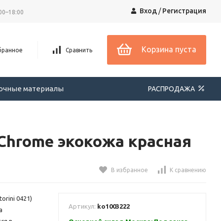
Вход
/
Регистрация
00–18:00
Корзина пуста
бранное
Сравнить
вочные материалы
РАСПРОДАЖА
Chrome экокожа красная
В избранное
К сравнению
orini 0421)
Артикул:
ko1003222
а