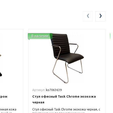
‹
›
В наличии
Артикул:
ko7063639
хром
Стул офисный Task Chrome экокожа
черная
енная кожа
Стул офисный Task Chrome экокожа черная, с