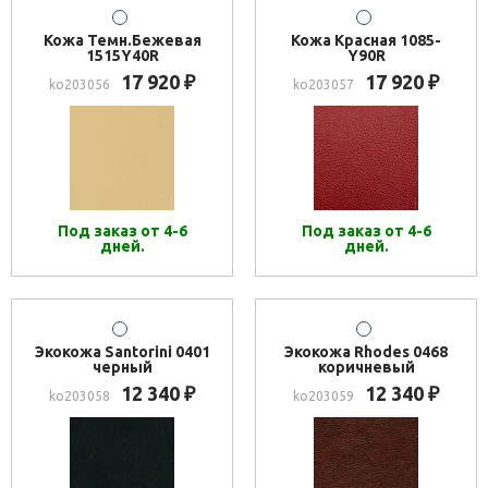
Кожа Темн.Бежевая
Кожа Красная 1085-
1515Y40R
Y90R
17 920
17 920
₽
₽
ko203056
ko203057
Под заказ от 4-6
Под заказ от 4-6
дней.
дней.
Экокожа Santorini 0401
Экокожа Rhodes 0468
черный
коричневый
12 340
12 340
₽
₽
ko203058
ko203059