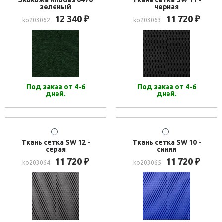
Экокожа Rhodes 0470
Ткань сетка SW 11 -
зеленый
черная
12 340
11 720
₽
₽
ko203062
ko203063
Под заказ от 4-6
Под заказ от 4-6
дней.
дней.
Ткань сетка SW 12 -
Ткань сетка SW 10 -
серая
синяя
11 720
11 720
₽
₽
ko203064
ko203065