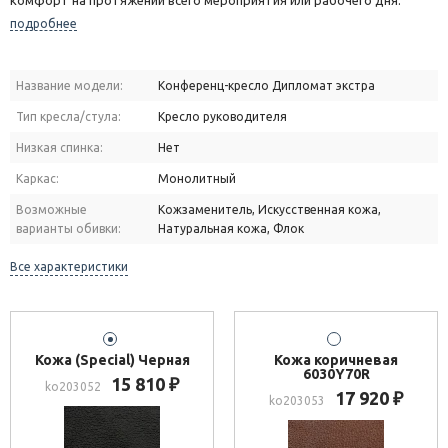
комфорт на протяжении всего мероприятия или рабочего дня.
подробнее
Название модели:
Конференц-кресло Дипломат экстра
Тип кресла/стула:
Кресло руководителя
Низкая спинка:
Нет
Каркас:
Монолитный
Возможные
Кожзаменитель, Искусственная кожа,
варианты обивки:
Натуральная кожа, Флок
Все характеристики
Кожа (Special) Черная
Кожа коричневая
6030Y70R
15 810
₽
ko203052
17 920
₽
ko203053