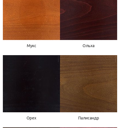
Мукс
Ольха
Орех
Палисандр