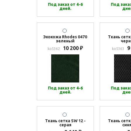
Под заказ от 4-6
Под заказ
дней.
дне
Экокожа Rhodes 0470
Ткань сетк
зеленый
черн
10 200
9
₽
ko5362
ko5363
Под заказ от 4-6
Под заказ
дней.
дне
Ткань сетка SW 12 -
Ткань сетк
серая
син