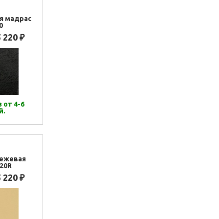
я мадрас
0
5 220
₽
 от 4-6
й.
Бежевая
20R
5 220
₽