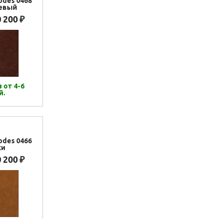
odes 0468
евый
0 200
₽
 от 4-6
й.
odes 0466
ки
0 200
₽