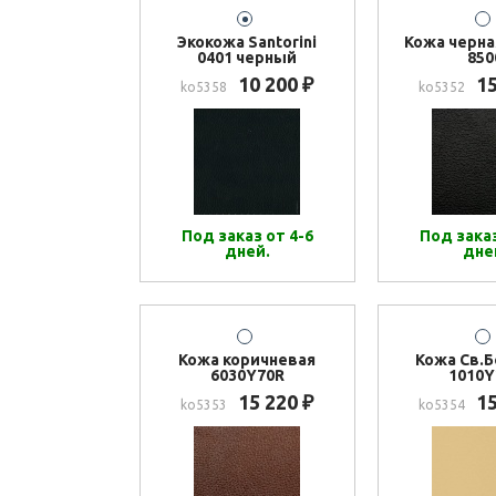
Экокожа Santorini
Кожа черна
0401 черный
850
10 200
1
₽
ko5358
ko5352
Под заказ от 4-6
Под заказ
дней.
дне
Кожа коричневая
Кожа Св.
6030Y70R
1010Y
15 220
1
₽
ko5353
ko5354