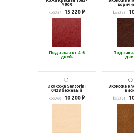
Кожа Красная 1085-
Экокожа Rh
Y90R
коричн
15 220
1
₽
ko5357
ko5359
Под заказ от 4-6
Под заказ
дней.
дне
Экокожа Santorini
Экокожа Rh
0428 бежевый
вис
10 200
1
₽
ko5360
ko5361