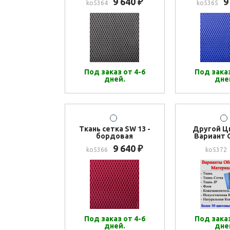
9 640
9
₽
ko5364
ko5365
Под заказ от 4-6
Под заказ
дней.
дне
Ткань сетка SW 13 -
Другой Ц
бордовая
Вариант 
9 640
₽
ko5366
ko5372
Под заказ от 4-6
Под заказ
дней.
дне