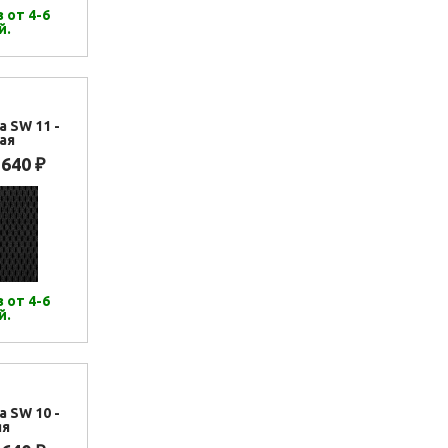
 от 4-6
й.
а SW 11 -
ая
 640
₽
 от 4-6
й.
а SW 10 -
яя