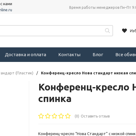
 с нами
Время работы менеджеров Пн–Пт 9:
line.ru
Из
Доставка и оплата
Контакты
Блог
Все оби
андарт (Пластик)
/
Конференц-кресло Нова стандарт низкая сп
Конференц-кресло Н
спинка
(0)
Оставить отзыв
Конференц-кресло “Нова Стандарт” с низкой спинк