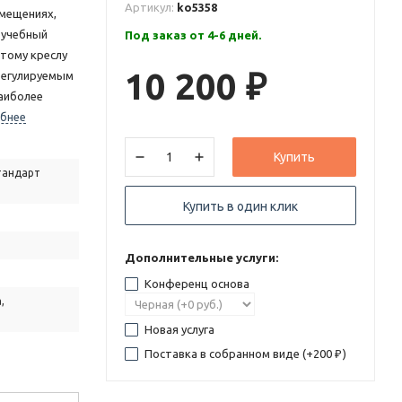
Артикул:
ko5358
мещениях,
 учебный
Под заказ от 4-6 дней.
этому креслу
10 200
 регулируемым
₽
аиболее
бнее
Купить
тандарт
Купить в один клик
Дополнительные услуги:
Конференц основа
,
Новая услуга
Поставка в собранном виде (+
200
)
₽