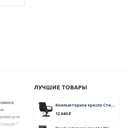
ЛУЧШИЕ ТОВАРЫ
новки в
Компьютерное кресло Стиль Ультра SOFT кожа черная
ом
12 640
₽
ровки угла
стандарт”