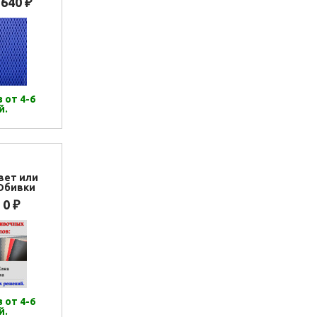
 640
₽
 от 4-6
й.
вет или
Обивки
0
₽
 от 4-6
й.