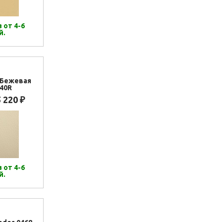
 от 4-6
й.
.Бежевая
40R
5 220
₽
 от 4-6
й.