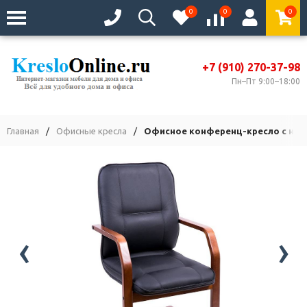
0
0
0
+7 (910) 270-37-98
Пн–Пт 9:00–18:00
Главная
/
Офисные кресла
/
Офисное конференц-кресло с низ
‹
›