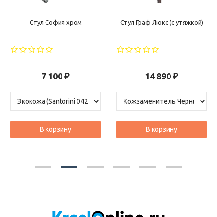
Стул София хром
Стул Граф Люкс (с утяжкой)
7 100
14 890
₽
₽
В корзину
В корзину