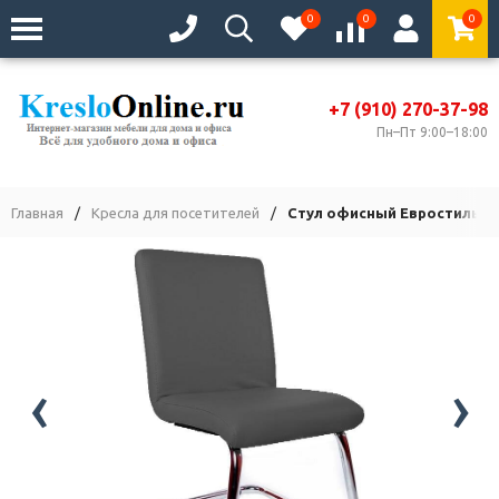
0
0
0
+7 (910) 270-37-98
Пн–Пт 9:00–18:00
Главная
/
Кресла для посетителей
/
Стул офисный Евростиль 25
‹
›