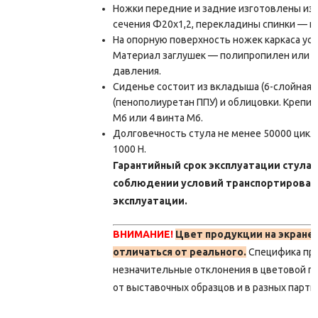
Ножки передние и задние изготовлены из 
сечения Ф20х1,2, перекладины спинки — из
На опорную поверхность ножек каркаса ус
Материал заглушек — полипропилен или п
давления.
Сиденье состоит из вкладыша (6-слойная ф
(пенополиуретан ППУ) и облицовки. Крепитс
М6 или 4 винта М6.
Долговечность стула не менее 50000 цикло
1000 Н.
Гарантийный срок эксплуатации стула 
соблюдении условий транспортировани
эксплуатации.
ВНИМАНИЕ!
Цвет продукции на экране
отличаться от реального.
Специфика пр
незначительные отклонения в цветовой г
от выставочных образцов и в разных парти