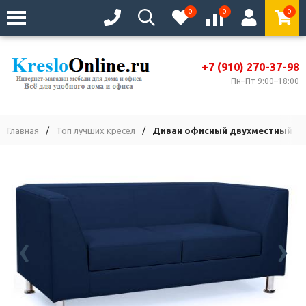
0
0
0
+7 (910) 270-37-98
Пн–Пт 9:00–18:00
Главная
/
Топ лучших кресел
/
Диван офисный двухместный Cu
‹
›