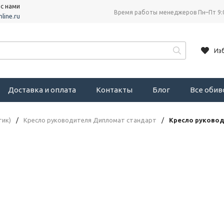
 с нами
Время работы менеджеров Пн–Пт 9:
line.ru
Из
Доставка и оплата
Контакты
Блог
Все оби
тик)
/
Кресло руководителя Дипломат стандарт
/
Кресло руково