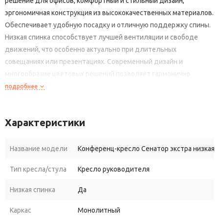
решение для офисов, комфортный и стильный дизайн,
эргономичная конструкция из высококачественных материалов.
Обеспечивает удобную посадку и отличную поддержку спины.
Низкая спинка способствует лучшей вентиляции и свободе
движений, что особенно актуально при длительных
совещаниях или презентациях. Современный дизайн и
многообразие цветовых решений позволяет гармонично
вписать кресло в любой интерьер. Сделайте выбор в пользу
подробнее
конференц-кресла Сенатор экстра для повышения комфорта и
продуктивности ваших встреч и совещаний.
Характеристики
Название модели
Конференц-кресло Сенатор экстра низкая 
Тип кресла/стула
Кресло руководителя
Низкая спинка
Да
Каркас
Монолитный