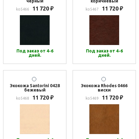
черный
коричневый
11 720
11 720
₽
₽
ko5466
ko5467
Под заказ от 4-6
Под заказ от 4-6
дней.
дней.
Экокожа Santorini 0428
Экокожа Rhodes 0466
бежевый
виски
11 720
11 720
₽
₽
ko5468
ko5469