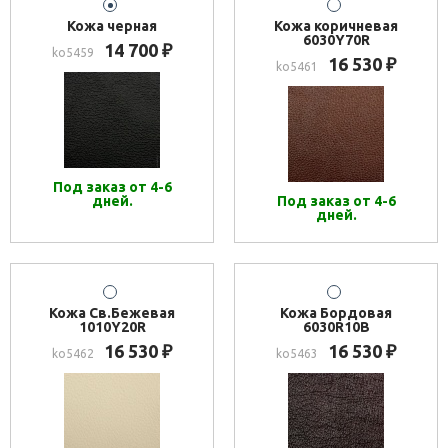
Кожа черная
Кожа коричневая
6030Y70R
14 700
₽
ko5459
16 530
₽
ko5461
Под заказ от 4-6
дней.
Под заказ от 4-6
дней.
Кожа Св.Бежевая
Кожа Бордовая
1010Y20R
6030R10B
16 530
16 530
₽
₽
ko5462
ko5463