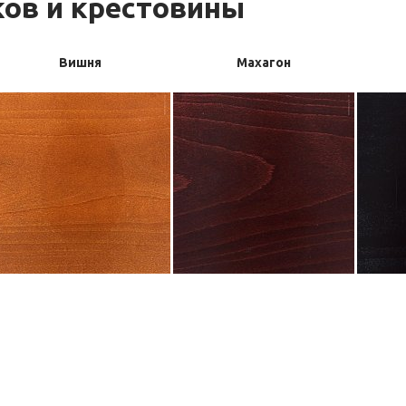
ов и крестовины
Вишня
Махагон