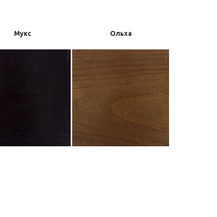
Мукс
Ольха