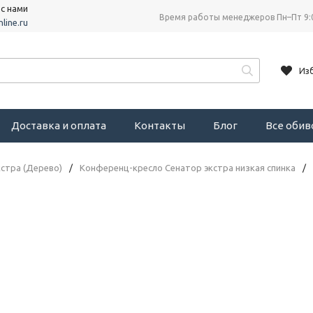
 с нами
Время работы менеджеров Пн–Пт 9:
line.ru
Из
Доставка и оплата
Контакты
Блог
Все оби
стра (Дерево)
/
Конференц-кресло Сенатор экстра низкая спинка
/