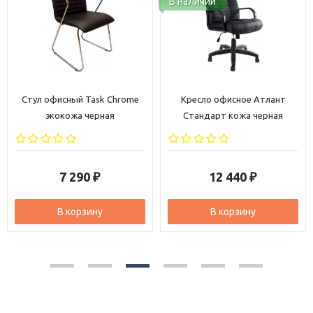
В наличии
k Chrome
Кресло офисное Атлант
Кресло офисное Сам
ная
Стандарт кожа черная
PL кожзам черн
12 440
9 360
₽
₽
В корзину
В корзину