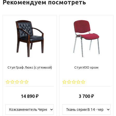
Рекомендуем посмотреть
Граф Люкс (с утяжкой)
Стул ИЗО хром
Ст
14 890
3 700
₽
₽