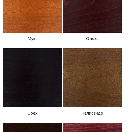
Мукс
Ольха
Орех
Палисандр