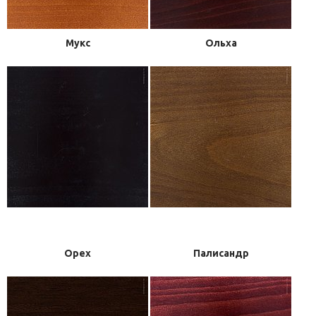
Мукс
Ольха
Орех
Палисандр