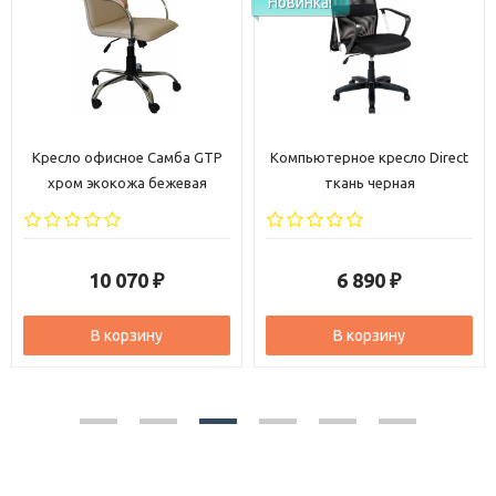
Новинка!
о офисное Самба GTP
Компьютерное кресло Direct
Стул 
м экокожа бежевая
ткань черная
э
10 070
6 890
₽
₽
В корзину
В корзину