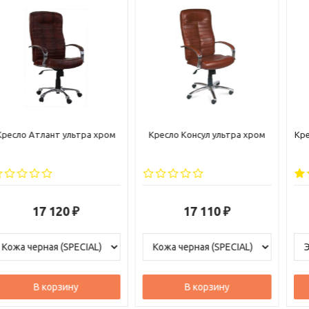
Кресло Консул ультра хром
Кресло руководителя Атлант
хром
17 110
15 120
₽
₽
В корзину
В корзину