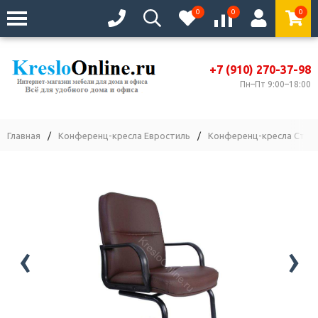
0
0
0
+7 (910) 270-37-98
Пн–Пт 9:00–18:00
Главная
/
Конференц-кресла Евростиль
/
Конференц-кресла Станд
‹
›