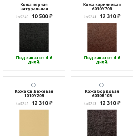
Кожа черная
Кожа коричневая
натуральная
6030Y70R
10 500
12 310
₽
₽
ko5240
ko5241
Под заказ от 4-6
Под заказ от 4-6
дней.
дней.
Кожа Св.Бежевая
Кожа Бордовая
1010Y20R
6030R10B
12 310
12 310
₽
₽
ko5242
ko5243