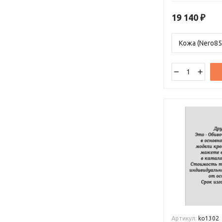
без усталости н
времени.
19 140
₽
Артикул:
ko1302