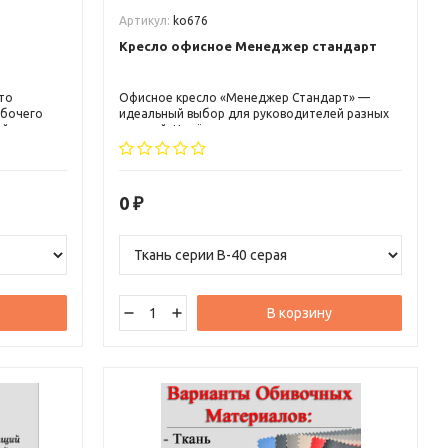
Артикул:
ko676
т
Кресло офисное Менеджер стандарт
то
Офисное кресло «Менеджер Стандарт» —
абочего
идеальный выбор для руководителей разных
ой
уровней. Надёжная конструкция, эргономичная
ное
спинка средней высоты и комфортная
на спину.
мягкость создают идеальные условия для
образом,
продуктивной работы.
омфорт во
0
₽
и глубокое
е в кресле
рабочего
В корзину