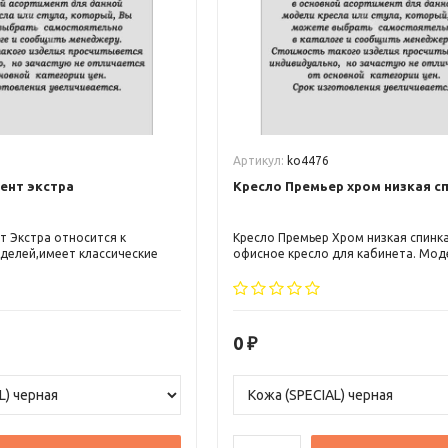
Артикул:
ko4476
ент экстра
Кресло Премьер хром низкая с
т Экстра относится к
Кресло Премьер Хром низкая спинк
оделей,имеет классические
офисное кресло для кабинета. Мод
ость, которые придают
классическом и консервативном диз
ый вид.
0
₽