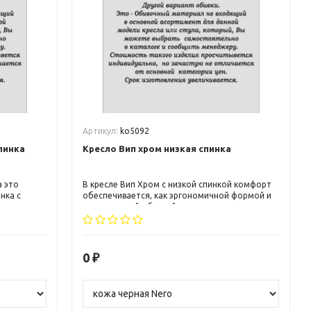
Артикул:
ko5092
пинка
Кресло Вип хром низкая спинка
а это
В кресле Вип Хром с низкой спинкой комфорт
нка с
обеспечивается, как эргономичной формой и
пны
качественной обивкой, так и использованием в
его конструкции современных механизмов.
0
₽