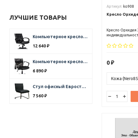
Артикул:
ko908
Кресло Орхиде
ЛУЧШИЕ ТОВАРЫ
Кресло Орхидея 
индивидуальность
Компьютерное кресло Стиль Ультра SOFT кожа черная
из самых популяр
выразительных в 
12 640
₽
Внешний вид и г
говорят сами за
спинка с подгол
Компьютерное кресло Direct ткань черная
0
₽
поясничной подд
глубокое сидени
6 890
₽
Стул офисный Евростиль 250 (стул сбербанк) кожзам черный
7 560
₽