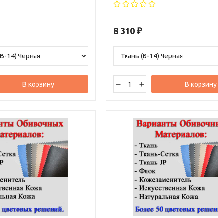
ы. Обивка стула и цвет,
различные варианты обивки.
те выбрать из различных
лее чем 50 цветовых решений.
8 310
₽
В корзину
В корзину