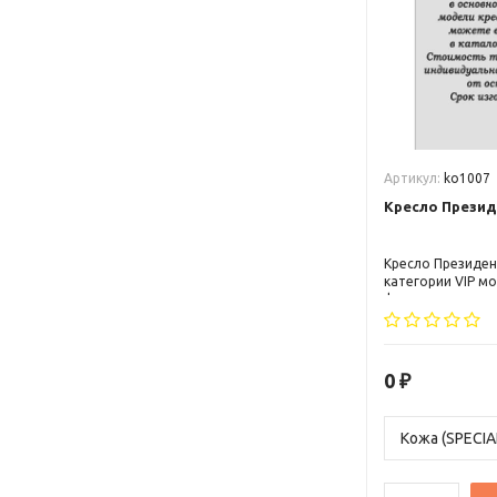
Артикул:
ko1007
Кресло Презид
Кресло Президен
категории VIP м
формы и массивн
кабинету солидн
0
₽