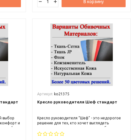
В корзину
Артикул:
ko21375
стандарт
Кресло руководителя Шеф стандарт
й выбор
Кресло руководителя “Шеф” - это недорогое
 комфорт и
решение для тех, кто хочет выглядеть
гантный
внушительно и солидно на своем рабочем
под
месте. Оно имеет простой, но элегантный
ают его
дизайн, который подойдет для любого