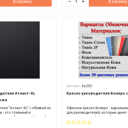
В корзину
В корзину
6
Артикул:
ko202
дителя Атлант-XL
Кресло руководителя Болеро 
кожа
еля “Атлант-XL” с обивкой из
Офисное кресло Болеро - идеальны
 - это стильный и
для руководителей, которые ценят
мент мебели для офисов. Оно
стиль. Массивный внешний вид, эле
ддержку спины и снимает
покрой и возможность адаптации 
оночника, позволяя работать
индивидуальные предпочтения дел