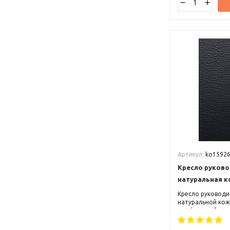
Артикул:
ko1592
Кресло руково
натуральная 
Кресло руководит
натуральной кожи
комфортный эле
обеспечивает по
нагрузку с позв