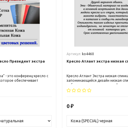
8
Артикул:
ko4460
есло Президент экстра
Кресло Атлант экстра низкая с
а” - это конференц-кресло с
Кресло Атлант Экстра низкая спинк
 которое обеспечивает
запоминающийся дизайн низкая спи
и эргономику для
небольшим подголовником. Досту
х совещаний, мероприятий
различные варианты обивки.
. Обивка из качественных
печивает долговечность, а
изайн позволяет креслу
0
₽
аться в любой интерьер.
е по доступной цене для
, приемных, офисов или
енных помещений.