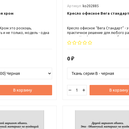
Артикул:
ko202885
я хром
Кресло офисное Вега стандар
Хром это роскошь,
Кресло офисное “Вега Стандарт” - э
 и не только, модель - одна
практичное решение для любого р
ных, красивых и
места. Комфортная спинка с боков
категории VIP кресел,
поддержкой обеспечивает правиль
абариты офисного кресла
положение тела и снижает нагрузку 
 себя, высокая эргономичная
Высота кресла разработана таким 
овником, боковой и
чтобы обеспечить максимальный к
0
₽
ержкой спины, широкое и
время работы. Поясничный выступ 
е
удобное сиденье делают пребывани
комфортным на протяжении всего 
дня.
В корзину
В корзину