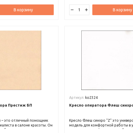
В корзину
В корзину
5
Артикул:
ko2324
ора Престиж БП
Кресло оператора Флеш синхр
п – это отличный помощник
Кресло Флеш синхро "Z" это универ
иалиста в салоне красоты. Он
модель для комфортной работы в 
удобным мягким сиденьем
современного офиса и дома. Досту