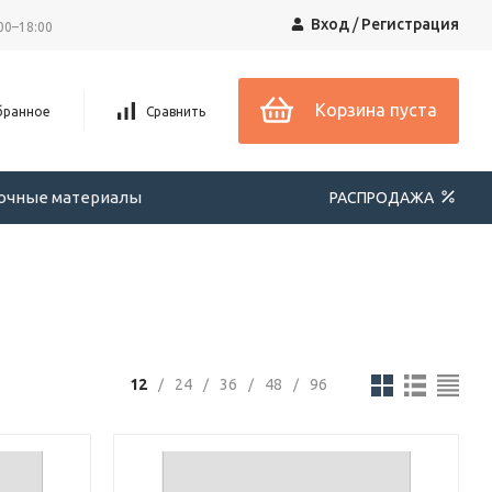
Вход
/
Регистрация
00–18:00
Корзина пуста
бранное
Сравнить
вочные материалы
РАСПРОДАЖА
12
24
36
48
96
/
/
/
/