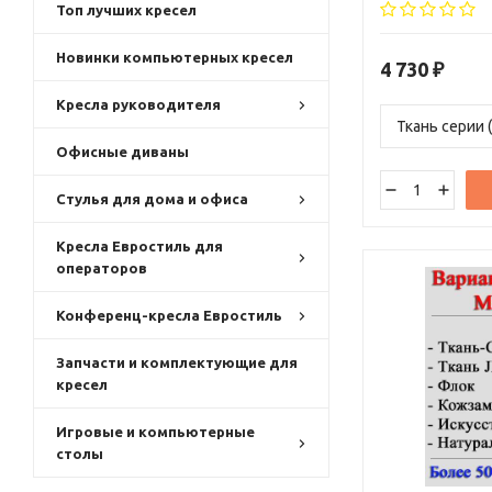
полукруглой форм
Топ лучших кресел
которой Вы може
материалов и бо
Новинки компьютерных кресел
4 730
₽
Кресла руководителя
Офисные диваны
Стулья для дома и офиса
Кресла Евростиль для
операторов
Конференц-кресла Евростиль
Запчасти и комплектующие для
кресел
Игровые и компьютерные
столы