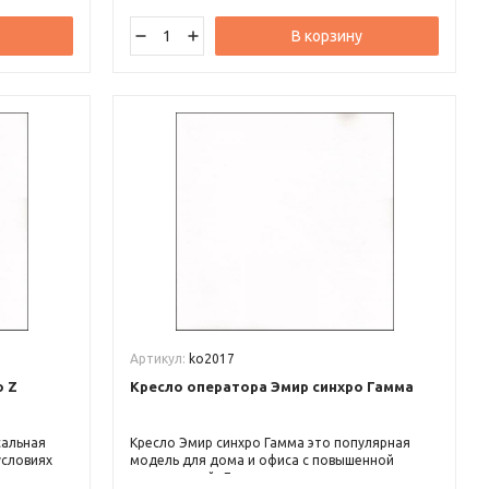
В корзину
Артикул:
ko2017
о Z
Кресло оператора Эмир синхро Гамма
сальная
Кресло Эмир синхро Гамма это популярная
условиях
модель для дома и офиса с повышенной
пны
эргономикой. Доступны различные варианты