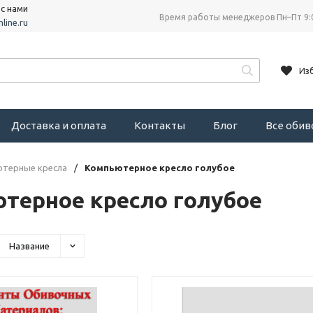
 с нами
Время работы менеджеров Пн–Пт 9:
line.ru
Из
Доставка и оплата
Контакты
Блог
Все оби
терные кресла
/
Компьютерное кресло голубое
терное кресло голубое
Название