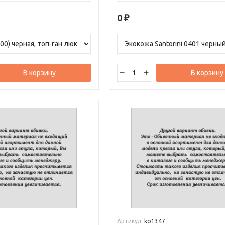
а протяжении длительного
идеальным для любого офиса.
0
₽
В корзину
В корзину
Артикул:
ko1347