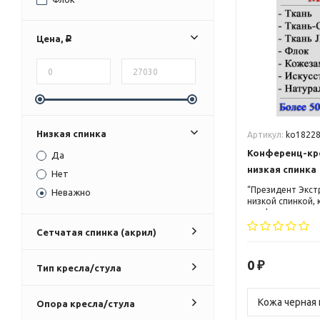
Цена,
Р
Низкая спинка
Артикул:
ko1822
Конференц-кр
Да
низкая спинка
Нет
“Президент Экстр
Неважно
низкой спинкой,
комфорт, стиль 
продолжительны
Сетчатая спинка (акрил)
или переговоров
материалов обес
универсальный д
0
₽
Тип кресла/стула
идеально вписыв
Отличное решени
конференц-залов
Опора кресла/стула
других обществ