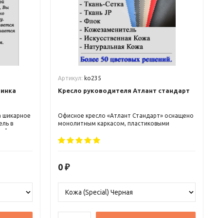
Артикул:
ko235
пинка
Кресло руководителя Атлант стандарт
а шикарное
Офисное кресло «Атлант Стандарт» оснащено
ель в
монолитным каркасом, пластиковыми
айне.
подлокотниками, подголовником и
поясничной поддержкой. Механизм «топ-ган»
обеспечивает свободное качание и
вертикальную фиксацию. Высота регулируется
газ-патроном 3-й категории. Ролики
0
₽
диаметром 11 мм выдерживают нагрузку до
120 кг.