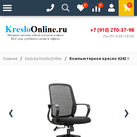
0
0
0
+7 (910) 270-37-98
Пн–Пт 9:00–18:00
Главная
/
Кресла KresloOnline
/
Компьютерное кресло 6242 B тк
‹
›