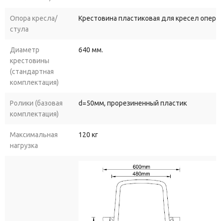
Опора кресла/
Крестовина пластиковая для кресел опера
Пластиковый
каркас
чёрного
цвета
сочетает
лёгкость
и
стула
прочность.
Он
устойчив
к
деформациям,
не
добавляет
лишнего
веса
конструкции
и
сохраняет
эстетичный
вид
на
Диаметр
640 мм.
протяжении
всего
срока
эксплуатации.
крестовины
(стандартная
Усиленная
пластиковая
крестовина
диаметром
640
мм
комплектация)
гарантирует
устойчивость
даже
при
резких
движениях
или
поворотах.
Прочная
основа
рассчитана
на
высокие
нагрузки
Ролики (базовая
d=50мм, прорезиненный пластик
без
потери
стабильности
— кресло
не
опрокинется
и
не
комплектация)
потеряет
равновесие.
Максимальная
120 кг
Газлифт
класса
3
обеспечивает
плавную
и
точную
нагрузка
регулировку
высоты
сиденья.
Механизм
рассчитан
на
интенсивную
эксплуатацию
(выдерживает
до
120
кг)
и
гарантирует
надёжную
работу
в
течение
долгого
времени.
Полиуретановые
ролики
диаметром
50
мм
бесшумны
и
не
повреждают
напольные
покрытия
(ламинат,
паркет,
линолеум).
Они
легко
перемещаются
по
поверхности,