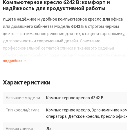
Компьютерное
кресло
6242
B:
комфорт
и
надёжность
для
продуктивной
работы
Ищете
надёжное
и
удобное
компьютерное
кресло
для
офиса
или
домашнего
кабинета?
Модель
6242
B
в
строгом
чёрном
цвете
— оптимальное
решение
для
тех,
кто
ценит
эргономику,
долговечность
и
современный
дизайн.
Сочетание
профессиональной
сетчатой
спинки
и
тканевого
сиденья
обеспечивает
комфорт
даже
при
многочасовом
использовании.
подробнее
Комфорт,
продуманный
до
мелочей
Эргономичная
конструкция
кресла
6242
B
создана
с
учётом
Характеристики
анатомических
особенностей
человека
— каждая
деталь
работает
на
ваше
удобство:
Название модели
Компьютерное кресло 6242 B
Дышащая
сетчатая
спинка
из
профессиональной
чёрной
Тип кресла/стула
Компьютерное кресло, Эргономичное комп
сетки
предотвращает
перегрев
спины
и
обеспечивает
оператора, Детское кресло, Кресло офисн
постоянную
вентиляцию.
Это
особенно
актуально
в
жаркие
дни
и
при
интенсивной
работе:
вы
сохраняете
свежесть
и
Низкая спинка
Да