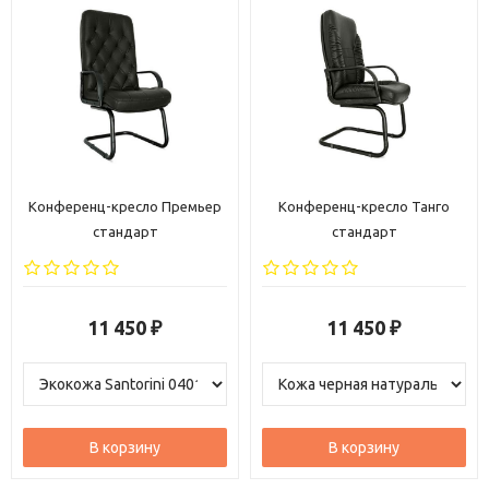
Геймеры
оценят
надёжность
конструкции
и
возможность
долго
сидеть
без
усталости.
Все,
кто
много
времени
проводит
за
компьютером
— от
дизайнеров
до
программистов.
Закажите
компьютерное
кресло
6242
B
прямо
сейчас
—
обеспечьте
себе
комфорт
и
продуктивность
на
долгие
годы!
Конференц-кресло Танго
Кресло офисное Ника
стандарт
стандарт
Позаботьтесь
о
своём
здоровье
и
эффективности
уже
сегодня:
эргономичное
кресло
— это
инвестиция
в
ваше
благополучие
и
успех.
11 450
11 250
₽
₽
В корзину
В корзину