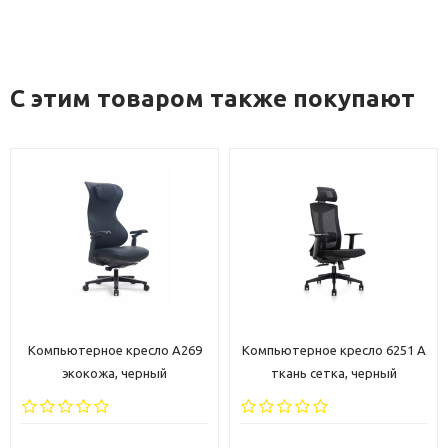
С этим товаром также покупают
269
Компьютерное кресло 6251 A
Компьютерное кресло A2
ткань сетка, черный
ткань сетка, серый