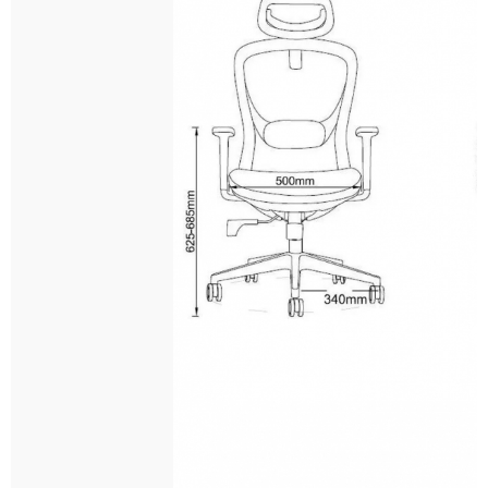
Основные
характеристики
модель:
6252A‑HS;
назначение:
для
офиса,
дома,
игровых
сессий;
цвет:
серый
(каркас,
подлокотники,
крестовина),
чёрные
ролики;
материал
каркаса:
пластик;
обивка
спинки:
профессиональная
сетка,
серая;
обивка
сиденья:
ткань,
серая;
подголовник:
2D;
поясная
опора:
мягкая,
регулируемая
вверх‑вниз;
подлокотники:
фиксированные,
серые;
сиденье:
дизайн
нижней
части
в
виде
раковины;
наполнитель
сиденья:
ППУ
высокой
плотности;