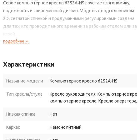
Серое
компьютерное
кресло
6252A‑HS
сочетает
эргономику,
надёжность
и
современный
дизайн.
Модель
с
подголовником
2D,
сетчатой
спинкой
и
продуманными
регулировками
создана
для
тех,
кто
проводит
много
времени
за
рабочим
столом
или
за
игрой.
подробнее
Почему
стоит
выбрать
кресло
6252A‑HS?
Дышащая
спинка.
Профессиональная
сетчатая
обивка
Характеристики
серого
цвета
обеспечивает
отличную
вентиляцию
— в
кресле
комфортно
даже
в
жаркую
погоду.
Название модели
Компьютерное кресло 6252A-HS
Поддержка
на
трёх
уровнях:
Тип кресла/стула
Кресло руководителя, Компьютерное крес
подголовник
2D
компьютерное кресло, Кресло оператора, 
— поддерживает
шею;
регулируемая
поясничная
опора
(вверх‑вниз)
—
Низкая спинка
Нет
снимает
нагрузку
с
поясницы;
Каркас
Немонолитный
анатомическая
форма
сиденья
— поддерживает
естественные
изгибы
позвоночника.