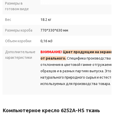
Размеры в
механизм:
фиксация
в
рабочем
положении
+ слайдер
готовом виде
(перемещение
вперёд‑назад);
газлифт:
класс
3
BIFMA;
Вес
18.2 кг
крестовина:
пластиковая,
серая,
диаметр
680
мм;
Размеры короба
770*330*630 мм
ролики:
нейлоновые
PU,
чёрные,
диаметр
60
мм.
Объем коробки
0,16 м3
Кому
подойдёт
кресло
6252A‑HS?
Дополнительные
ВНИМАНИЕ!
Цвет продукции на экране
характеристики
Офисным
сотрудникам
от реального.
— для
комфортной
Специфика производства д
работы
8
часов
подряд
без
усталости
отклонения в цветовой гамме отгружаемы
в
спине
и
шее.
образцов и в разных партиях выпуска.
Это с
Фрилансерам
и
удалённым
работникам
— чтобы
натурального природного сырья и естеств
организовать
эргономичное
рабочее
место
дома.
используемых для производства товара.
Студентам
— для
долгих
занятий,
подготовки
к
экзаменам
и
онлайн‑лекций.
Геймерам
— для
многочасовых
игровых
сессий
с
Компьютерное кресло 6252A-HS ткань
поддержкой
позвоночника.