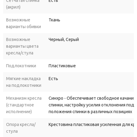
Сетчатая спинка
Есть
(акрил)
Удобная
посадка.
Сиденье
с
дизайном
нижней
части
в
Возможные
виде
раковины
и
наполнителем
Ткань
из
ППУ
высокой
плотности:
варианты обивки
равномерно
распределяет
вес;
Возможные
Черный, Серый
сохраняет
форму
годами;
варианты цвета
кресла/стула
не
проминается
даже
при
длительном
использовании.
Подлокотники
Пластиковые
Гибкие
настройки
под
пользователя.
Механизм
с
Мягкие накладка
Есть
фиксацией
в
рабочем
положении
и
слайдер
сиденья
на подлокотники
(перемещение
вперёд‑назад)
позволяют
настроить
Механизм кресла
Синхро - Обеспечивает свободное качание
кресло
индивидуально
— под
рост,
вес
и
предпочтения.
(стандартное
спинки, настройку усилия отклонения под
Надёжная
конструкция.
Газлифт
класса
3
BIFMA
исполнение)
положения спинки в различных позициях
гарантирует:
Опора кресла/
Крестовина пластиковая усиленная для к
стула
плавную
регулировку
высоты;