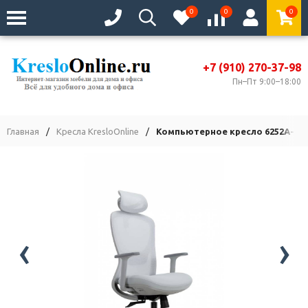
0
0
0
+7 (910) 270-37-98
Пн–Пт 9:00–18:00
Главная
/
Кресла KresloOnline
/
Компьютерное кресло 6252A-HS 
‹
›