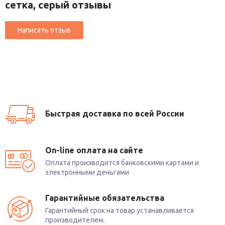
сетка, серый отзывы
Всем,
кто
ценит
комфорт
и
долговечность
— прочная
конструкция
и
качественные
материалы
обеспечат
годы
надёжной
службы.
Закажите
серое
компьютерное
кресло
6252A‑HS
прямо
сейчас
— создайте
рабочее
место,
где
каждая
деталь
работает
на
ваш
комфорт
и
продуктивность!
Быстрая доставка по всей России
On-line оплата на сайте
Оплата производится банковскими картами и
электронными деньгами
Гарантийные обязательства
Гарантийный срок на товар устанавливается
производителем.