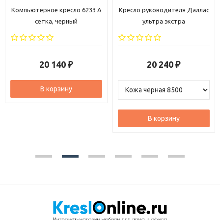
ресло 6233 A
Кресло руководителя Даллас
Кресло руководи
ерный
ультра экстра
экстра
40
20 240
20 29
₽
₽
ину
В корзину
В корзи