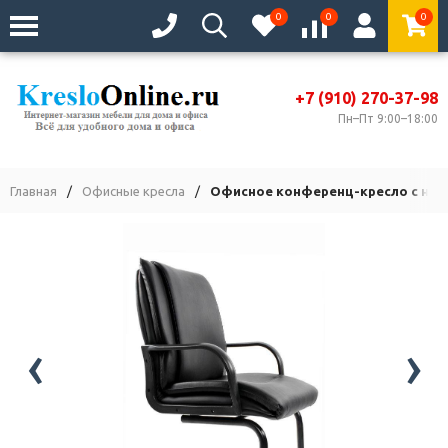
0
0
0
+7 (910) 270-37-98
Пн–Пт 9:00–18:00
Главная
/
Офисные кресла
/
Офисное конференц-кресло с низ
‹
›