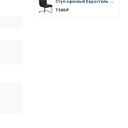
Стул офисный Евростиль 250 (стул сбербанк) кожзам черный
7 560
₽