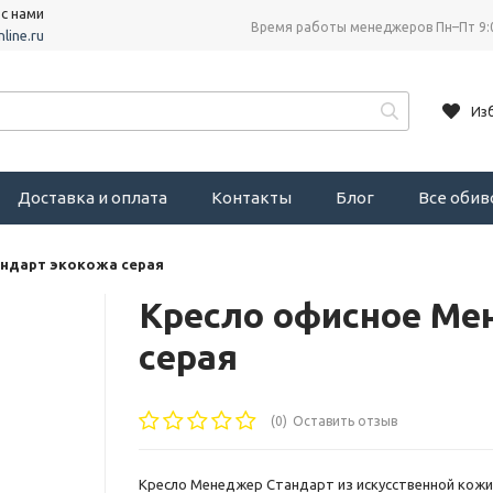
 с нами
Время работы менеджеров Пн–Пт 9:
line.ru
Из
Доставка и оплата
Контакты
Блог
Все оби
ндарт экокожа серая
Кресло офисное Ме
серая
(0)
Оставить отзыв
Кресло Менеджер Стандарт из искусственной кожи (