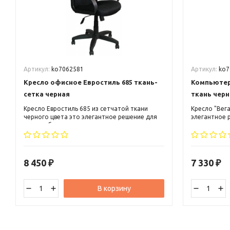
Артикул:
ko7062581
Артикул:
ko7
Кресло офисное Евростиль 685 ткань-
Компьютер
сетка черная
ткань черн
Кресло Евростиль 685 из сетчатой ткани
Кресло "Вега
черного цвета это элегантное решение для
элегантное 
малого бизнеса и руководителя среднего
руководител
звена. Кресло может вписаться, как в
вписаться, ка
классический, так и в современный офисный
современный
интерьер.
8 450
7 330
₽
₽
В корзину