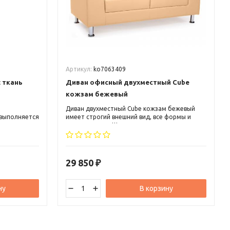
Артикул:
ko7063409
 ткань
Диван офисный двухместный Cube
кожзам бежевый
Диван двухместный Cube кожзам бежевый
 выполняется
имеет строгий внешний вид, все формы и
ая часть
линии прямые. Ширина дивана позволяет в
ие обивается
нем легко разместиться двоим людям.
ие
Сидение достаточно глубокое около 60 см,
х
что позволяет удобно размещаться в нем
 в себе
людям любой комплекции.
29 850
₽
ну
В корзину