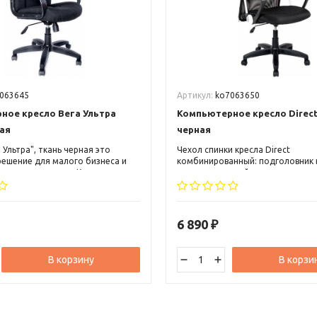
063645
Артикул:
ko7063650
ное кресло Вега Ультра
Компьютерное кресло Direct
ая
черная
 Ультра", ткань черная это
Чехол спинки кресла Direct
решение для малого бизнеса и
комбинированный: подголовник
я среднего звена. Кресло может
из искусственной кожи, а основн
к в классический, так и в
спинки это сетка Airmash. Сиден
 офисный и домашний интерьер.
тканью черного цвета. Применен
современных технологий и новы
дизайнерских решений воплотило
6 890
₽
кресло Direct.
В корзину
В корзи