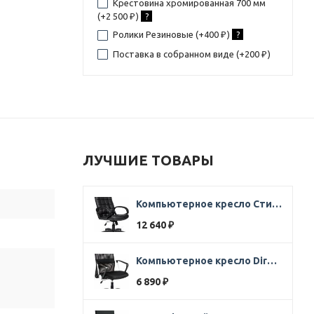
Крестовина хромированная 700 мм
(+
2 500
)
?
₽
Ролики Резиновые (+
400
)
?
₽
Поставка в собранном виде (+
200
)
₽
ЛУЧШИЕ ТОВАРЫ
Компьютерное кресло Стиль Ультра SOFT кожа черная
12 640
₽
Компьютерное кресло Direct ткань черная
6 890
₽