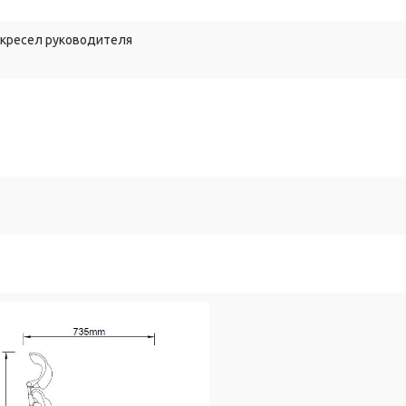
еи;
 кресел руководителя
а):