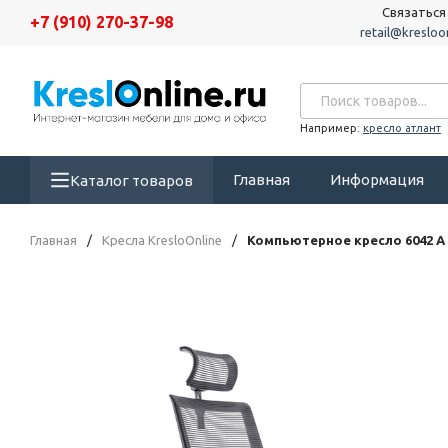
Связаться
+7 (910) 270-37-98
retail@kresloon
Например:
кресло атлант
Главная
Информация
Каталог товаров
Главная
/
Кресла KresloOnline
/
Компьютерное кресло 6042 A 