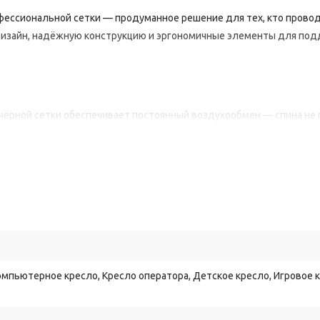
фессиональной
сетки
— продуманное
решение
для
тех,
кто
прово
изайн,
надёжную
конструкцию
и
эргономичные
элементы
для
под
чёрной
сетки
обеспечивает
постоянный
воздухообмен
— спина
не
высокой
плотности
сохраняет
форму
и
равномерно
распределяет
н
к
и
поясничная
опора
позволяют
адаптировать
кресло
под
анатоми
авильную
осанку
и
снизить
напряжение
в
шее
и
пояснице.
естовина
диаметром
680
мм
и
газлифт
SGS
класса
3
рассчитаны
на
мпьютерное кресло, Кресло оператора, Детское кресло, Игровое к
ром
50
мм
не
оставляют
царапин
и
следов
на
любых
напольных
по