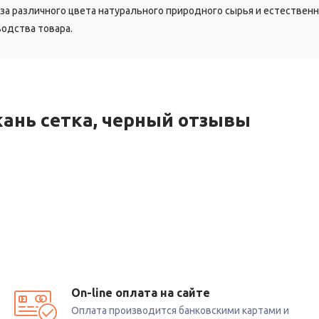
-за различного цвета натурального природного сырья и естествен
одства товара.
кань сетка, черный отзывы
кой
плотности.
On-line оплата на сайте
ника).
Оплата производится банковскими картами и