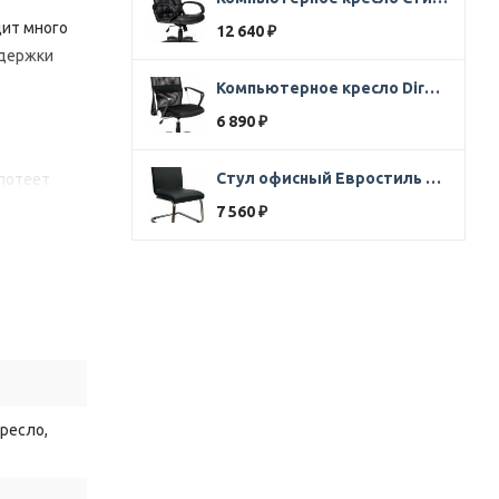
дит
много
12 640
₽
держки
Компьютерное кресло Direct ткань черная
6 890
₽
Стул офисный Евростиль 250 (стул сбербанк) кожзам черный
потеет
7 560
₽
агрузку,
ческие
ресло,
крытиях
—