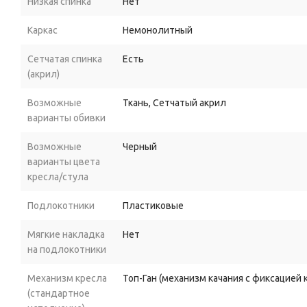
Низкая спинка
Нет
Стабильность
и
манёвренность.
Конструкция
обеспечив
рабочей
зоне.
Каркас
Немонолитный
Ключевые
особенности
Сетчатая спинка
Есть
(акрил)
1.
Спинка
из
профессиональной
чёрной
сетки:
Возможные
Ткань, Сетчатый акрил
прочная
и
износостойкая;
варианты обивки
обеспечивает
отличную
вентиляцию;
Возможные
Черный
поддерживает
спину
в
анатомически
правильном
положе
варианты цвета
кресла/стула
2.
Обивка
сиденья
из
чёрной
ткани:
Подлокотники
Пластиковые
приятная
на
ощупь;
Мягкие накладка
Нет
устойчива
к
истиранию;
на подлокотники
гармонично
сочетается
с
сетчатой
спинкой.
Механизм кресла
Топ-Ган (механизм качания с фиксацией
(стандартное
3.
Регулируемый
подголовник: