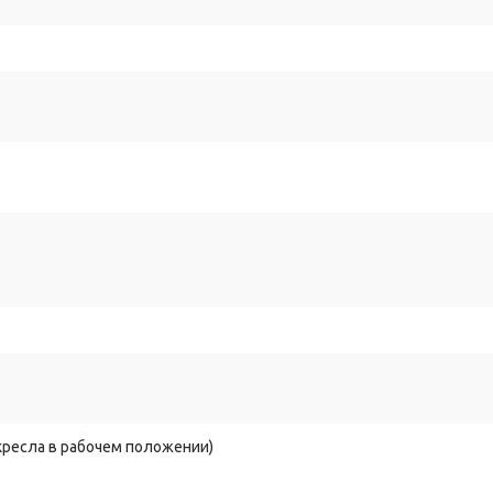
ает
устойчивость
кресла
при
резких
движениях
и
лёгкость
переме
нии.
 кресла в рабочем положении)