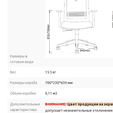
6.
Фиксированный
подлокотник:
обеспечивает
устойчивую
опору
для
рук;
снижает
нагрузку
на
плечи
и
запястья;
выполнен
в
едином
стиле
с
креслом.
7.
Газлифт
SGS
класса
3:
Размеры в
гарантирует
плавную
регулировку
высоты
сиденья;
готовом виде
рассчитан
на
длительную
эксплуатацию;
Вес
15.5 кг
выдерживает
значительные
нагрузки.
Размеры короба
700*230*630 мм
8.
Чёрная
усиленная
пластиковая
крестовина
(диаметр
680
мм)
Объем коробки
0,11 м3
придаёт
креслу
устойчивость;
Дополнительные
ВНИМАНИЕ!
Цвет продукции на экра
не
деформируется
со
временем;
характеристики
допускает незначительные отклонения 