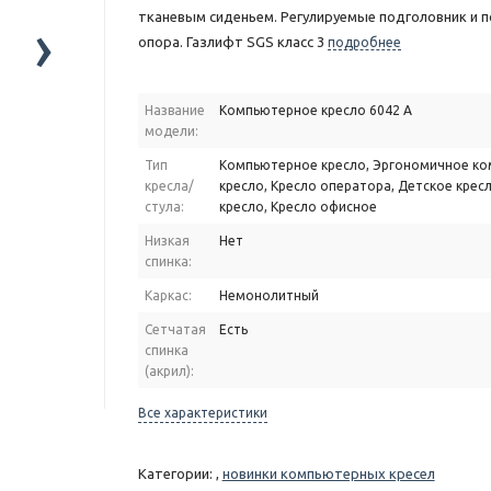
тканевым сиденьем. Регулируемые подголовник и п
›
опора. Газлифт SGS класс 3
подробнее
Название
Компьютерное кресло 6042 A
модели:
Тип
Компьютерное кресло, Эргономичное к
кресла/
кресло, Кресло оператора, Детское крес
стула:
кресло, Кресло офисное
Низкая
Нет
спинка:
Каркас:
Немонолитный
Сетчатая
Есть
спинка
(акрил):
Все характеристики
Категории: ,
новинки компьютерных кресел