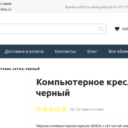
 с нами
Время работы менеджеров Пн–Пт 9:
line.ru
Из
Доставка и оплата
Контакты
Блог
Все оби
ткань сетка, черный
Компьютерное кресл
черный
(0)
Оставить отзыв
Чёрное компьютерное кресло 6042A с сетчатой спи