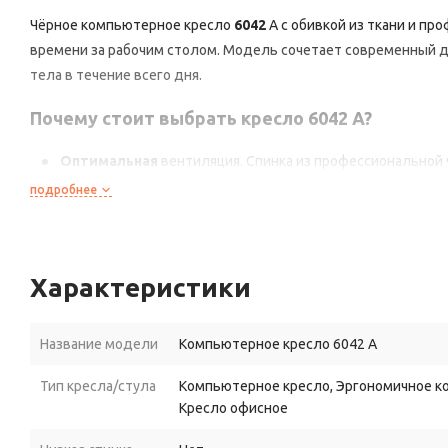
Чёрное
компьютерное
кресло
6042
A
с
обивкой
из
ткани
и
про
времени
за
рабочим
столом.
Модель
сочетает
современный
д
тела
в
течение
всего
дня.
Почему
стоит
выбрать
кресло
6042
A?
Оптимальная
вентиляция.
Спинка
из
профессиональной
даже
в
жаркую
погоду.
подробнее
Комфорт
на
весь
день.
Сиденье
с
наполнителем
из
ППУ
снижая
давление
на
позвоночник.
Характеристики
Индивидуальная
настройка.
Регулируемый
подголовни
особенности
пользователя
— это
помогает
сохранить
пр
Надёжность
и
долговечность.
Усиленная
пластиковая
кр
Название модели
Компьютерное кресло 6042 A
интенсивную
эксплуатацию
и
высокие
нагрузки.
Тип кресла/стула
Компьютерное кресло, Эргономичное ко
Безопасность
для
пола.
Полиуретановые
ролики
диамет
Кресло офисное
ламинате,
паркете,
линолеуме.