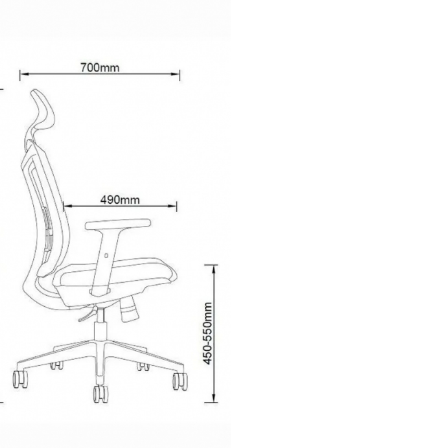
емые
подлокотники
поддерживают
правильное
положение
тела,
стик,
искусственная
кожа)
устойчивы
к
износу
и
сохраняют
внешни
нета,
игровой
зоны
или
коворкинга.
юбой
интерьер
— от
минимализма
до
хай‑тека.
но
протирать
влажной
тканью,
а
пластиковые
элементы
не
впиты
сейчас!
ое
кресло
с
регулируемыми
элементами
обеспечит
комфорт
и
под
еслом
6206
A
— выбирайте
комфорт,
который
работает
на
вас!