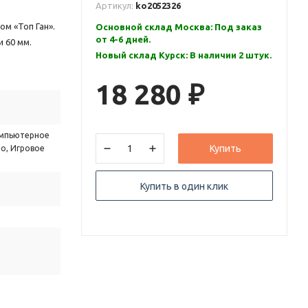
Артикул:
ko2052326
,
м «Топ Ган».
Основной склад Москва: Под заказ
от 4-6 дней.
и 60 мм.
Новый склад Курск: В наличии 2 штук.
18 280
₽
омпьютерное
Купить
ло, Игровое
Купить в один клик