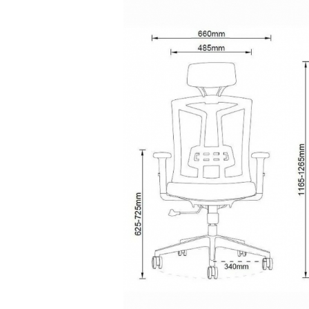
Эргономика.
Синхронный
механизм
«Топ
Ган»
и
регулиру
риск
болей
в
спине
и
плечах.
Долговечность.
Материалы
(сетчатый
акрил,
чёрный
пла
при
интенсивной
эксплуатации.
Универсальность.
Подходит
для
офиса,
домашнего
каби
Стиль.
Строгий
чёрный
цвет
гармонично
вписывается
в
л
Практичность.
Легко
чистить:
сетчатую
обивку
достаточ
загрязнения.
Закажите
компьютерное
кресло
6206
A
прямо
Инвестируйте
в
своё
здоровье
и
продуктивность:
эргономичн
долгие
годы.
Создайте
идеальное
рабочее
пространство
с
кр