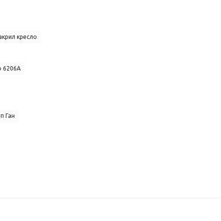
акрил кресло
о 6206A
п Ган