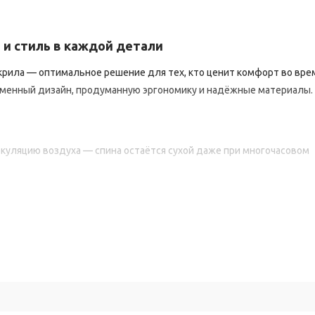
ь
и
стиль
в
каждой
детали
крила
— оптимальное
решение
для
тех,
кто
ценит
комфорт
во
вре
менный
дизайн,
продуманную
эргономику
и
надёжные
материалы.
куляцию
воздуха
— спина
остаётся
сухой
даже
при
многочасовом
ки
и
синхронный
механизм
«Топ‑Ган»
позволяют
подобрать
оптима
высокой
плотности
снижает
усталость,
равномерно
распределяет
вина
диаметром
680
мм
гарантирует
устойчивость
кресла
даже
п