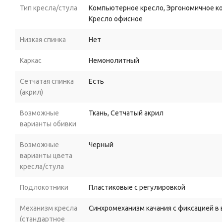
Безопасность
для
напольных
покрытий.
Полиуретановы
Тип кресла/стула
Компьютерное кресло, Эргономичное ко
линолеуме
или
плитке.
Кресло офисное
Плавная
регулировка
высоты.
Газлифт
SGS
класса
3
обес
Низкая спинка
Нет
интенсивную
ежедневную
эксплуатацию.
Каркас
Немонолитный
Практичность
и
стиль.
Чёрный
пластиковый
каркас
и
оби
вписываются
в
любой
интерьер
и
устойчивы
к
износу.
Сетчатая спинка
Есть
(акрил)
Основные
характеристики
Возможные
Ткань, Сетчатый акрил
Модель:
6206
A.
варианты обивки
Цвет:
чёрный.
Возможные
Черный
Обивка:
сетчатый
акрил.
варианты цвета
кресла/стула
Каркас:
чёрный
пластик.
Подголовник:
обивка
из
искусственной
кожи,
есть
вешал
Подлокотники
Пластиковые с регулировкой
Подлокотники:
регулируемые.
Механизм кресла
Синхромеханизм качания с фиксацией 
(стандартное
Сиденье:
наполнитель
— ППУ
высокой
плотности.