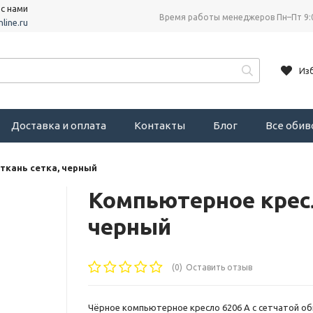
 с нами
Время работы менеджеров Пн–Пт 9:
line.ru
Из
Доставка и оплата
Контакты
Блог
Все оби
ткань сетка, черный
Компьютерное кресл
черный
(0)
Оставить отзыв
Чёрное компьютерное кресло 6206 A с сетчатой об