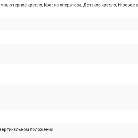
е
ролики
диаметром
60
мм
не
оставляют
царапин
на
ламинате,
парк
мпьютерное кресло, Кресло оператора, Детское кресло, Игровое к
печивает
лёгкую
настройку
под
рост
пользователя
и
рассчитан
на
вка
подголовника
из
искусственной
кожи
с
вешалкой
гармонично
ка.
в вертикальном положении