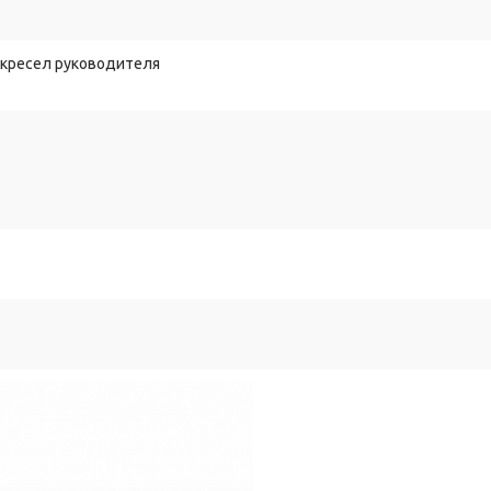
 кресел руководителя
ные.
усталости
в
течение
дня.
овать
эргономичное
рабочее
место
дома.
асовой
концентрации
за
компьютером
без
дискомфорта.
кой
тела
и
комфортом.
ашних
заданий
и
онлайн‑занятий.