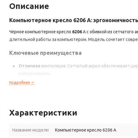
Описание
Компьютерное
кресло
6206
A:
эргономичност
Чёрное
компьютерное
кресло
6206
A
с
обивкой
из
сетчатого
а
длительной
работы
за
компьютером.
Модель
сочетает
совре
Ключевые
преимущества
Отличная
вентиляция.
Сетчатый
акрил
обеспечивает
цир
использовании.
подробнее
Индивидуальная
настройка.
Регулируемые
подлокотни
положение
для
работы
и
отдыха.
Комфорт
на
весь
день.
Сиденье
с
наполнителем
из
ППУ
Характеристики
тело.
Надёжность
конструкции.
Усиленная
пластиковая
кресто
движениях.
Название модели
Компьютерное кресло 6206 A