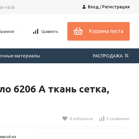
Вход
/
Регистрация
00–18:00
Корзина пуста
бранное
Сравнить
вочные материалы
РАСПРОДАЖА
о 6206 A ткань сетка,
В избранное
К сравнению
ивкой из