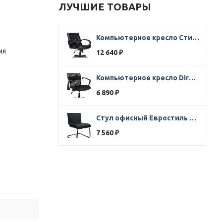
ЛУЧШИЕ ТОВАРЫ
Компьютерное кресло Стиль Ультра SOFT кожа черная
мя
12 640
₽
Компьютерное кресло Direct ткань черная
6 890
₽
Стул офисный Евростиль 250 (стул сбербанк) кожзам черный
7 560
₽
льное
нагрузку
на
ри
резких