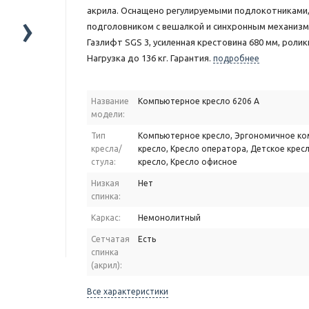
акрила. Оснащено регулируемыми подлокотниками
›
подголовником с вешалкой и синхронным механизмо
Газлифт SGS 3, усиленная крестовина 680 мм, ролик
Нагрузка до 136 кг. Гарантия.
подробнее
Название
Компьютерное кресло 6206 A
модели:
Тип
Компьютерное кресло, Эргономичное к
кресла/
кресло, Кресло оператора, Детское крес
стула:
кресло, Кресло офисное
Низкая
Нет
спинка:
Каркас:
Немонолитный
Сетчатая
Есть
спинка
(акрил):
Все характеристики