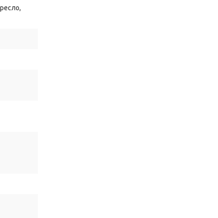
ете,
ресло,