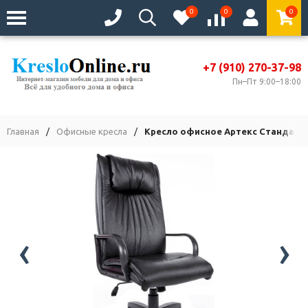
0
0
0
+7 (910) 270-37-98
Пн–Пт 9:00–18:00
Главная
/
Офисные кресла
/
Кресло офисное Артекс Стандарт
‹
›