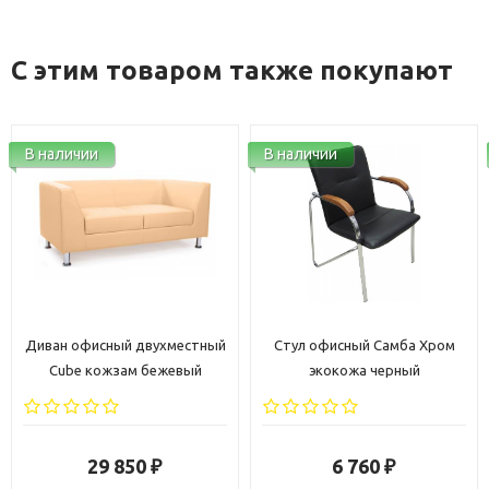
С этим товаром также покупают
В наличии
В наличии
хместный
Стул офисный Самба Хром
Компьютерное кресл
жевый
экокожа черный
Ультра ткань чер
6 760
7 330
₽
₽