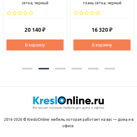
сетка, черный
ткань сетка, черный
тка
20 140
16 320
₽
₽
В корзину
В корзину
2016-2026 © KresloOnline: мебель, которая работает на вас — дома и в
офисе.