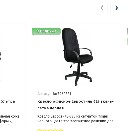
‹
›
В наличии
Артикул:
ko7062581
 Ультра
Кресло офисное Евростиль 685 ткань-
сетка черная
альная кожа
Кресло Евростиль 685 из сетчатой ткани
 формы,
черного цвета это элегантное решение для
ающийся
малого бизнеса и руководителя среднего
ьшим
звена. Кресло может вписаться, как в