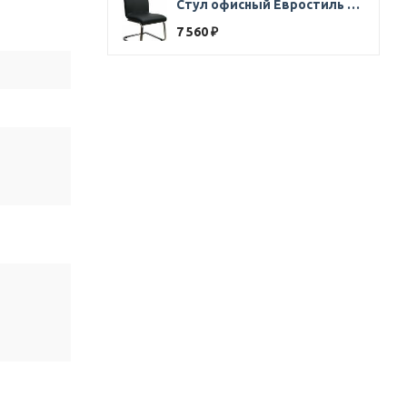
Стул офисный Евростиль 250 (стул сбербанк) кожзам черный
7 560
₽