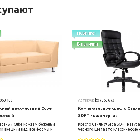
купают
Новинка!
В наличии
063409
Артикул:
ko7063673
сный двухместный Cube
Компьютерное кресло Стиль
ежевый
SOFT кожа черная
естный Cube кожзам бежевый
Кресло Стиль Ультра SOFT натур
ий внешний вид, все формы и
черного цвета это классические
е. Ширина дивана позволяет в
яркий, оригинальный и запомин
азместиться двоим людям.
дизайн, высокая спинка с небол