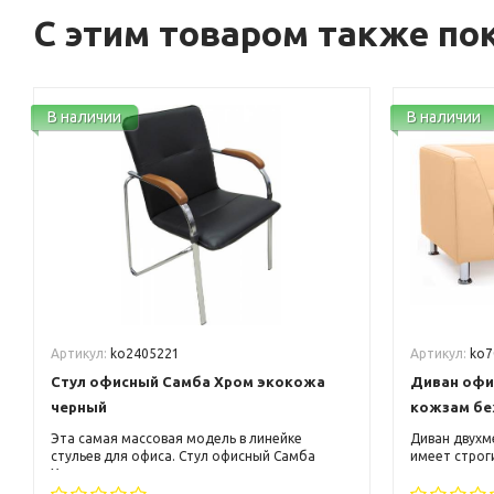
С этим товаром также по
В наличии
В наличии
Артикул:
ko2405221
Артикул:
ko7
Стул офисный Самба Хром экокожа
Диван офи
черный
кожзам б
Эта самая массовая модель в линейке
Диван двухм
стульев для офиса. Стул офисный Самба
имеет строг
Хром черная экокожа, изготовлен из
линии прямы
хромированного металла, эффектно
нем легко р