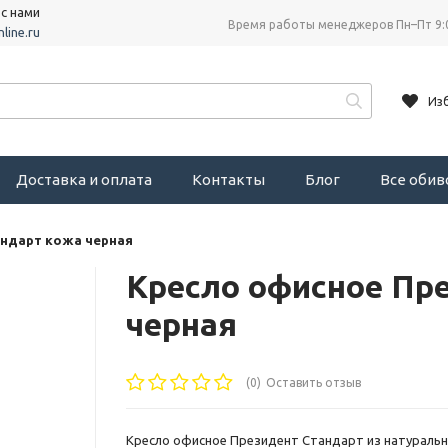
 с нами
Время работы менеджеров Пн–Пт 9:
line.ru
Из
Доставка и оплата
Контакты
Блог
Все оби
андарт кожа черная
Кресло офисное Пр
черная
(0)
Оставить отзыв
Кресло офисное Президент Стандарт из натураль