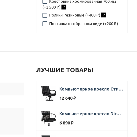
Крестовина хромированная 700 мм
(+
2 500
)
?
₽
Ролики Резиновые (+
400
)
?
₽
Поставка в собранном виде (+
200
)
₽
ЛУЧШИЕ ТОВАРЫ
Компьютерное кресло Стиль Ультра SOFT кожа черная
12 640
₽
Компьютерное кресло Direct ткань черная
6 890
₽