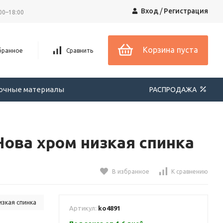
Вход
/
Регистрация
00–18:00
Корзина пуста
бранное
Сравнить
вочные материалы
РАСПРОДАЖА
ова хром низкая спинка
В избранное
К сравнению
изкая спинка
Артикул:
ko4891