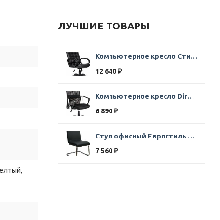
ЛУЧШИЕ ТОВАРЫ
Компьютерное кресло Стиль Ультра SOFT кожа черная
12 640
₽
Компьютерное кресло Direct ткань черная
6 890
₽
Стул офисный Евростиль 250 (стул сбербанк) кожзам черный
7 560
₽
Желтый,