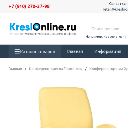
Связаться
+7 (910) 270-37-98
retail@kresloon
Например:
кресло атлант
Главная
Информация
Каталог товаров
Главная
/
Конференц-кресла Евростиль
/
Конференц-кресла Х