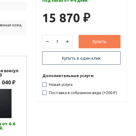
Под заказ от 4-6 дней.
15 870
₽
венная кожа,
Купить
Купить в один клик
я консул
0
Дополнительные услуги:
1 040
₽
Новая услуга
Поставка в собранном виде (+
200
)
₽
 от 4-6
й.