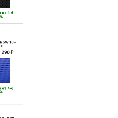
 от 4-6
й.
а SW 10 -
яя
5 290
₽
 от 4-6
й.
вет или