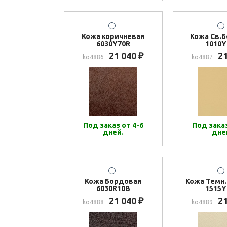
Кожа коричневая
Кожа Св.
6030Y70R
1010Y
21 040
2
₽
ko4886
ko4887
Под заказ от 4-6
Под заказ
дней.
дне
Кожа Бордовая
Кожа Темн
6030R10B
1515Y
21 040
2
₽
ko4888
ko4889