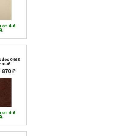
 от 4-6
й.
odes 0468
евый
5 870
₽
 от 4-6
й.