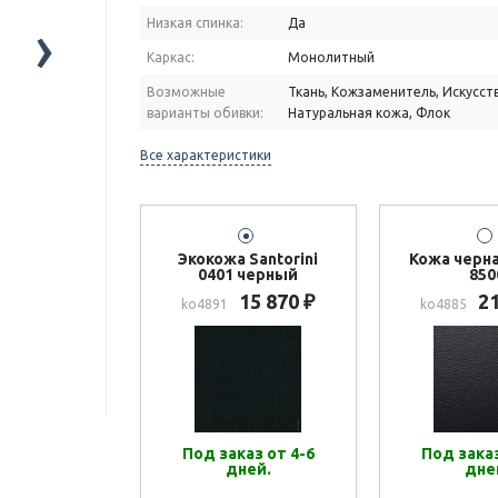
›
Низкая спинка:
Да
Каркас:
Монолитный
Возможные
Ткань, Кожзаменитель, Искусст
варианты обивки:
Натуральная кожа, Флок
Все характеристики
Экокожа Santorini
Кожа черна
0401 черный
850
15 870
2
₽
ko4891
ko4885
Под заказ от 4-6
Под заказ
дней.
дне