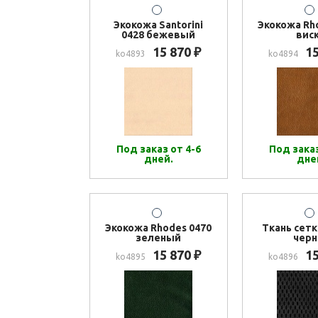
Экокожа Santorini
Экокожа Rh
0428 бежевый
вис
15 870
1
₽
ko4893
ko4894
Под заказ от 4-6
Под заказ
дней.
дне
Экокожа Rhodes 0470
Ткань сетк
зеленый
черн
15 870
1
₽
ko4895
ko4896