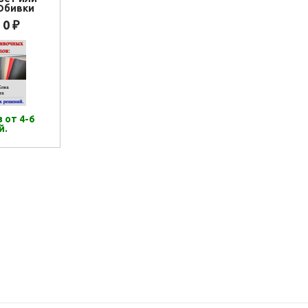
Обивки
0
₽
 от 4-6
й.