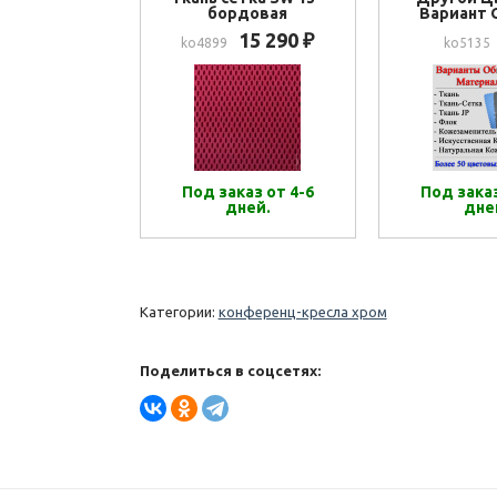
бордовая
Вариант 
15 290
₽
ko4899
ko5135
Под заказ от 4-6
Под заказ
дней.
дне
Категории:
конференц-кресла хром
Поделиться в соцсетях: