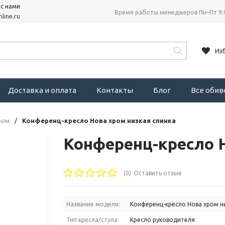
 с нами
Время работы менеджеров Пн–Пт 9:
line.ru
Из
Доставка и оплата
Контакты
Блог
Все оби
ром
/
Конференц-кресло Нова хром низкая спинка
Конференц-кресло Н
(0)
Оставить отзыв
Название модели:
Конференц-кресло Нова хром н
Тип кресла/стула:
Кресло руководителя