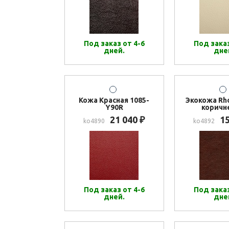
Под заказ от 4-6
Под заказ
дней.
дне
Кожа Красная 1085-
Экокожа Rh
Y90R
коричн
21 040
1
₽
ko4890
ko4892
Под заказ от 4-6
Под заказ
дней.
дне