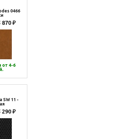
odes 0466
ки
5 870
₽
 от 4-6
й.
а SW 11 -
ая
5 290
₽