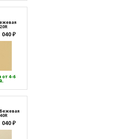
Бежевая
20R
1 040
₽
 от 4-6
й.
.Бежевая
40R
1 040
₽