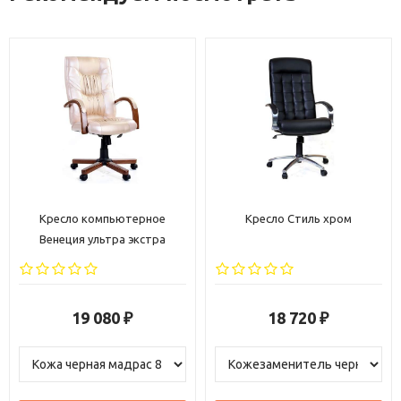
Кресло Стиль хром
Конференц-кресло
Филадельфия хром низкая
спинка
18 720
18 710
₽
₽