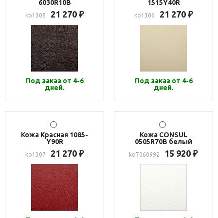
6030R10B
1515Y40R
21 270
21 270
₽
₽
ko1305
ko1306
Под заказ от 4-6
Под заказ от 4-6
дней.
дней.
Кожа Красная 1085-
Кожа CONSUL
Y90R
0505R70B белый
21 270
15 920
₽
₽
ko1307
ko7060992