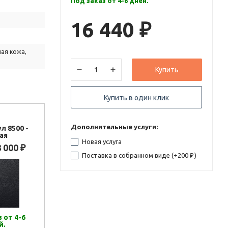
Под заказ от 4-6 дней.
16 440
₽
ая кожа,
Купить
Купить в один клик
Дополнительные услуги:
л 8500 -
ая
Новая услуга
8 000
₽
Поставка в собранном виде (+
200
)
₽
 от 4-6
й.