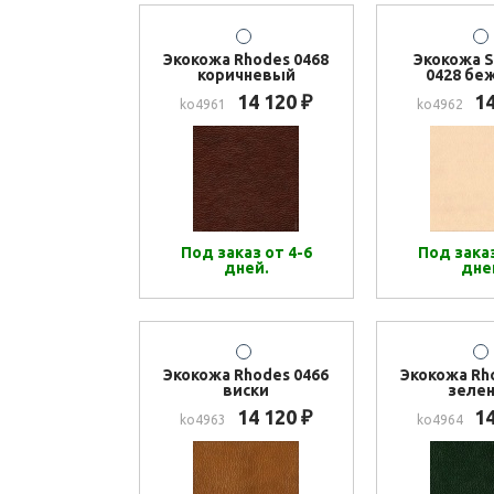
Экокожа Rhodes 0468
Экокожа S
коричневый
0428 бе
14 120
1
₽
ko4961
ko4962
Под заказ от 4-6
Под заказ
дней.
дне
Экокожа Rhodes 0466
Экокожа Rh
виски
зеле
14 120
1
₽
ko4963
ko4964