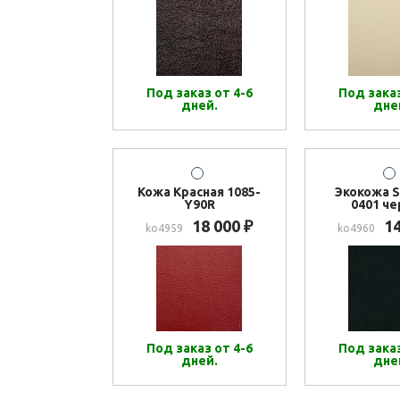
Под заказ от 4-6
Под заказ
дней.
дне
Кожа Красная 1085-
Экокожа S
Y90R
0401 ч
18 000
1
₽
ko4959
ko4960
Под заказ от 4-6
Под заказ
дней.
дне