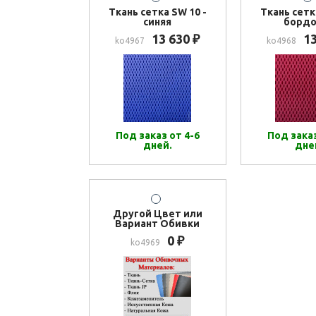
Ткань сетка SW 10 -
Ткань сетк
синяя
бордо
13 630
1
₽
ko4967
ko4968
Под заказ от 4-6
Под заказ
дней.
дне
Другой Цвет или
Вариант Обивки
0
₽
ko4969