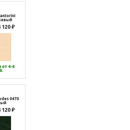
antorini
жевый
4 120
₽
 от 4-6
й.
odes 0470
ный
4 120
₽