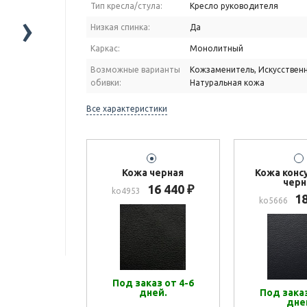
Тип кресла/стула:
Кресло руководителя
›
Низкая спинка:
Да
Каркас:
Монолитный
Возможные варианты
Кожзаменитель, Искусственн
обивки:
Натуральная кожа
Все характеристики
Кожа черная
Кожа консу
черн
16 440
₽
ko4953
1
ko5666
Под заказ от 4-6
дней.
Под заказ
дне