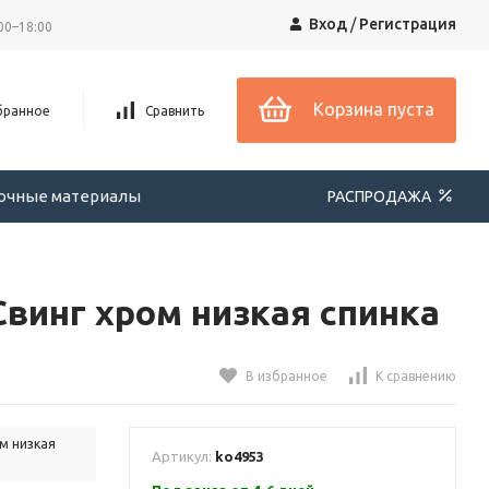
Вход
/
Регистрация
00–18:00
Корзина пуста
бранное
Сравнить
вочные материалы
РАСПРОДАЖА
винг хром низкая спинка
В избранное
К сравнению
м низкая
Артикул:
ko4953