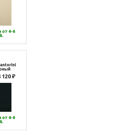
 от 4-6
й.
antorini
ерный
4 120
₽
 от 4-6
й.