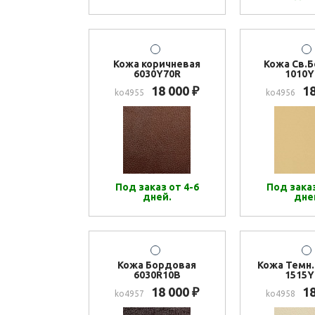
Кожа коричневая
Кожа Св.
6030Y70R
1010Y
18 000
1
₽
ko4955
ko4956
Под заказ от 4-6
Под заказ
дней.
дне
Кожа Бордовая
Кожа Темн
6030R10B
1515Y
18 000
1
₽
ko4957
ko4958