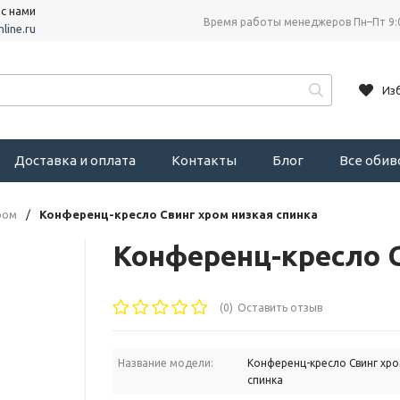
 с нами
Время работы менеджеров Пн–Пт 9:
line.ru
Из
Доставка и оплата
Контакты
Блог
Все оби
ром
/
Конференц-кресло Свинг хром низкая спинка
Конференц-кресло С
(0)
Оставить отзыв
Название модели:
Конференц-кресло Свинг хро
спинка