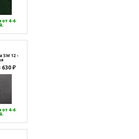
 от 4-6
й.
а SW 12 -
ая
3 630
₽
 от 4-6
й.