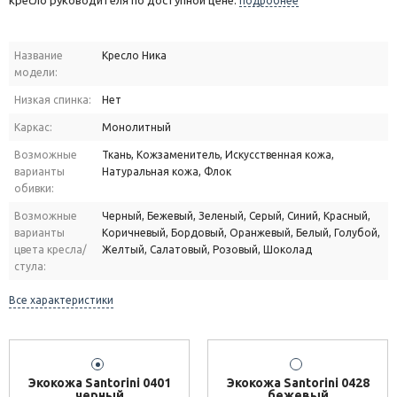
кресло руководителя по доступной цене.
подробнее
Название
Кресло Ника
модели:
Низкая спинка:
Нет
Каркас:
Монолитный
Возможные
Ткань, Кожзаменитель, Искусственная кожа,
варианты
Натуральная кожа, Флок
обивки:
Возможные
Черный, Бежевый, Зеленый, Серый, Синий, Красный,
варианты
Коричневый, Бордовый, Оранжевый, Белый, Голубой,
цвета кресла/
Желтый, Салатовый, Розовый, Шоколад
стула:
Все характеристики
Экокожа Santorini 0401
Экокожа Santorini 0428
черный
бежевый