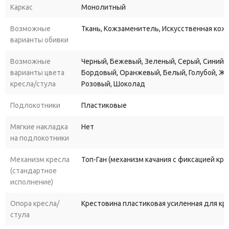
Каркас
Монолитный
пользователя, а встроенный механизм качания обеспечивает
отдых и расслабление в перерывах между работой. Ролики с
Возможные
Ткань, Кожзаменитель, Искусственная кожа
полиуретановыми колесами (доп. опция) обеспечивают мягкое
варианты обивки
и бесшумное передвижение кресла по полу, не повреждая его
поверхность.
Возможные
Черный, Бежевый, Зеленый, Серый, Синий, 
варианты цвета
Бордовый, Оранжевый, Белый, Голубой, Ж
Кресло руководителя “Ника Стандарт” станет отличным
кресла/стула
Розовый, Шоколад
дополнением любого рабочего места и подчеркнет статус
Подлокотники
Пластиковые
своего владельца. Разумная цена и высокое качество делают
его отличным выбором как для домашнего кабинета, так и для
Мягкие накладка
Нет
офисного пространства.
на подлокотники
Механизм кресла
Топ-Ган (механизм качания с фиксацией кр
(стандартное
исполнение)
Опора кресла/
Крестовина пластиковая усиленная для к
стула