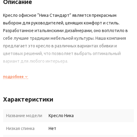
Описание
Кресло офисное “Ника Стандарт” является прекрасным
выбором для руководителей, ценящих комфорт и стиль.
Разработанное итальянскими дизайнерами, оно воплотило в
себе лучшие традиции мебельной культуры. Наша компания
предлагает это кресло в различных вариантах обивки и
цветовых решений, что позволяет выбрать оптимальный
вариант для любого интерьера.
Одной из главных особенностей компьютерного кресла
подробнее
является его эргономичная форма, обеспечивающая комфорт
при длительной работе. Высокая спинка с боковой поддержкой
поддерживает позвоночник, снижая нагрузку на спину, а
Характеристики
глубокое сиденье обеспечивает максимальный комфорт.
Обивка изготовлена из высококачественных материалов,
Название модели
Кресло Ника
которые не только приятны на ощупь, но и просты в уходе.
Низкая спинка
Нет
Регулировки высоты позволяют адаптировать кресло под рост