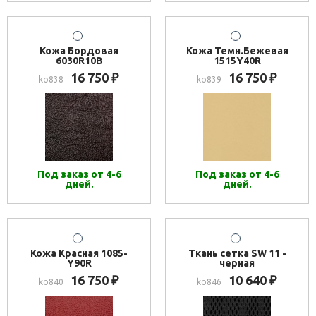
Кожа Бордовая
Кожа Темн.Бежевая
6030R10B
1515Y40R
16 750
16 750
₽
₽
ko838
ko839
Под заказ от 4-6
Под заказ от 4-6
дней.
дней.
Кожа Красная 1085-
Ткань сетка SW 11 -
Y90R
черная
16 750
10 640
₽
₽
ko840
ko846