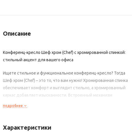
Описание
Конференц-кресло
Шеф хром
(Chef) с хромированной спинкой:
стильный акцент для вашего офиса
Ищете стильное и функциональное конференц-кресло? Тогда
Шеф хром
(Chef) – это то, что вам нужно! Хромированная спинка
обеспечивает комфорт и выглядит стильно, а хромированный
каркас добавляет изысканности. Встроенный механизм
регулировки высоты позволит настроить кресло под каждого
подробнее
пользователя.
Шеф хром
(Chef) идеально подойдет для конференц-залов или
Характеристики
рабочих зон. Оно станет ярким акцентом в любом интерьере