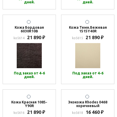
дней.
дней.
Кожа Бордовая
Кожа Темн.Бежевая
6030R10B
1515Y40R
21 890
21 890
₽
₽
ko5614
ko5615
Под заказ от 4-6
Под заказ от 4-6
дней.
дней.
Кожа Красная 1085-
Экокожа Rhodes 0468
Y90R
коричневый
21 890
16 460
₽
₽
ko5616
ko5618