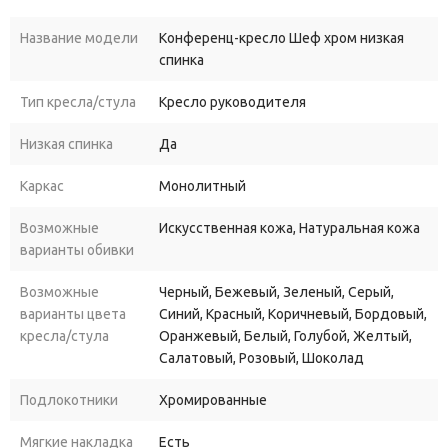
благодаря своему стильному дизайну.
Название модели
Конференц-кресло Шеф хром низкая
спинка
Но что действительно отличает
Шеф хром
(Chef) от других
кресел, так это его удобство. Благодаря эргономичной форме
Тип кресла/стула
Кресло руководителя
сиденья и спинки, кресло обеспечивает максимальный
комфорт даже при длительном использовании. А мягкий
Низкая спинка
Да
наполнитель и высококачественная обивка гарантируют
Каркас
Монолитный
долговечность и сохранение внешнего вида кресла на долгие
годы.
Возможные
Искусственная кожа, Натуральная кожа
варианты обивки
Выберите конференц-кресло
Шеф хром
(Chef), и ваше рабочее
пространство станет еще более стильным и комфортным!
Возможные
Черный, Бежевый, Зеленый, Серый,
варианты цвета
Синий, Красный, Коричневый, Бордовый,
кресла/стула
Оранжевый, Белый, Голубой, Желтый,
Салатовый, Розовый, Шоколад
Подлокотники
Хромированные
Мягкие накладка
Есть