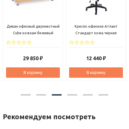
 офисный двухместный
Кресло офисное Атлант
Кресло
be кожзам бежевый
Стандарт кожа черная
хром
29 850
12 440
₽
₽
В корзину
В корзину
Рекомендуем посмотреть