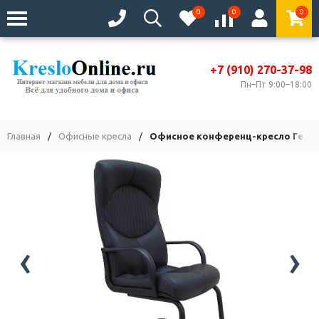
0
0
0
+7 (910) 270-37-98
Пн–Пт 9:00–18:00
Главная
/
Офисные кресла
/
Офисное конференц-кресло Герме
‹
›