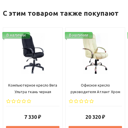
С этим товаром также покупают
В наличии
В наличии
кресло Вега
Офисное кресло
Кресло офисное 
ь черная
руководителя Атлант Хром
PL кожзам ч
кожа бежевая
0
20 320
9 360
₽
₽