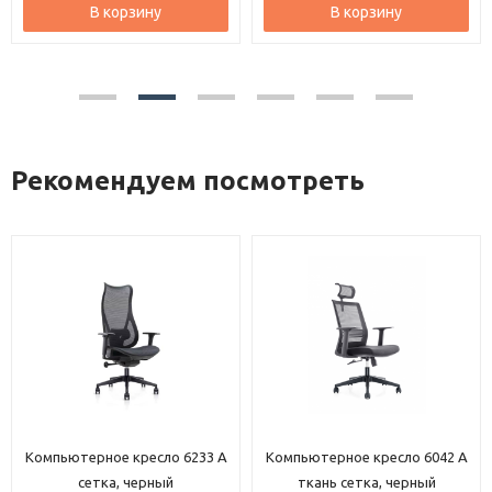
ину
В корзину
В корзи
Рекомендуем посмотреть
ютерное кресло 6233 A
Компьютерное кресло 6042 A
Компьют
сетка, черный
ткань сетка, черный
тка