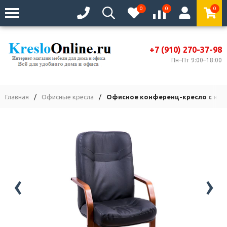
0
0
0
+7 (910) 270-37-98
Пн–Пт 9:00–18:00
Главная
/
Офисные кресла
/
Офисное конференц-кресло с низк
‹
›