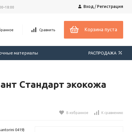
Вход
/
Регистрация
00–18:00
Корзина пуста
бранное
Сравнить
вочные материалы
РАСПРОДАЖА
лант Стандарт экокожа
В избранное
К сравнению
ntorini 0419)