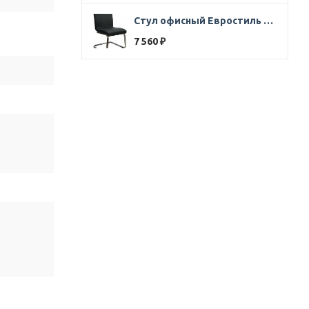
Стул офисный Евростиль 250 (стул сбербанк) кожзам черный
7 560
₽