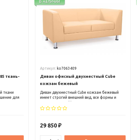
В наличии
Артикул:
ko7063409
85 ткань-
Диван офисный двухместный Cube
кожзам бежевый
й ткани
Диван двухместный Cube кожзам бежевый
ешение для
имеет строгий внешний вид, все формы и
среднего
линии прямые. Ширина дивана позволяет в
ак в
нем легко разместиться двоим людям.
ный офисный
Сидение достаточно глубокое около 60 см,
что позволяет удобно размещаться в нем
людям любой комплекции.
29 850
₽