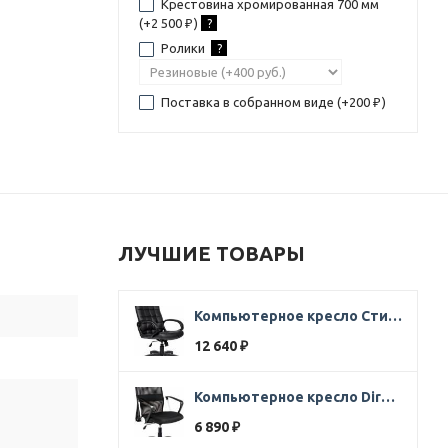
Крестовина хромированная 700 мм
(+
2 500
)
?
₽
Ролики
?
Поставка в собранном виде (+
200
)
₽
ЛУЧШИЕ ТОВАРЫ
Компьютерное кресло Стиль Ультра SOFT кожа черная
12 640
₽
Компьютерное кресло Direct ткань черная
6 890
₽