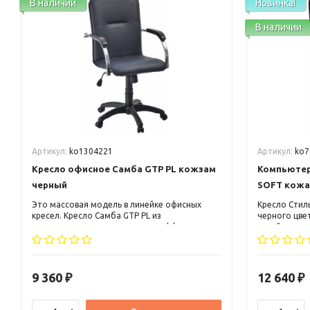
В наличии
Новинка!
В наличии
Артикул:
ko1304221
Артикул:
ko7
Кресло офисное Самба GTP PL кожзам
Компьютер
черный
SOFT кожа
Это массовая модель в линейке офисных
Кресло Стил
кресел. Кресло Самба GTP PL из
черного цве
кожзаменителя черного цвета эффектно
яркий, ориг
смотрится в современном интерьере.
дизайн, выс
Металлический каркас в сочетании с
подголовник
фанерной основой придают креслу
с мягкими н
устойчивость и прочность.
9 360
12 640
₽
₽