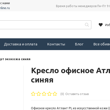
 с нами
Время работы менеджеров Пн–Пт 9:
line.ru
Из
Доставка и оплата
Контакты
Блог
Все оби
рт экокожа синяя
Кресло офисное Ат
синяя
(0)
Оставить отзыв
Офисное кресло Атлант PL из искусственной кожи (sa