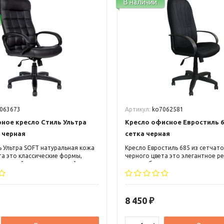
В наличии
063673
Артикул:
ko7062581
ное кресло Стиль Ультра
Кресло офисное Евростиль 6
 черная
сетка черная
ь Ультра SOFT натуральная кожа
Кресло Евростиль 685 из сетчато
та это классические формы,
черного цвета это элегантное р
инальный и запоминающийся
малого бизнеса и руководителя 
окая спинка с небольшим
звена. Кресло может вписаться, к
ом и пластиковые подлокотники
классический, так и в современ
акладками.
интерьер.
8 450
₽