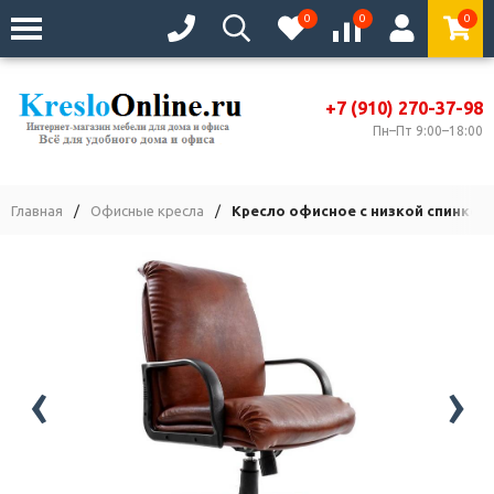
0
0
0
+7 (910) 270-37-98
Пн–Пт 9:00–18:00
Главная
/
Офисные кресла
/
Кресло офисное с низкой спинкой
‹
›