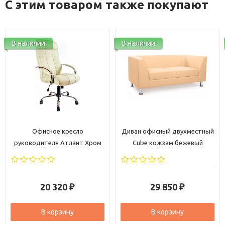
С этим товаром также покупают
В наличии
В наличии
сло
Диван офисный двухместный
Кресло офисное Сам
ант Хром
Cube кожзам бежевый
хром экокожа беж
ая
29 850
10 070
₽
₽
В корзину
В корзину