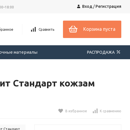
Вход
/
Регистрация
00–18:00
Корзина пуста
бранное
Сравнить
вочные материалы
РАСПРОДАЖА
нит Стандарт кожзам
В избранное
К сравнению
ит Стандарт