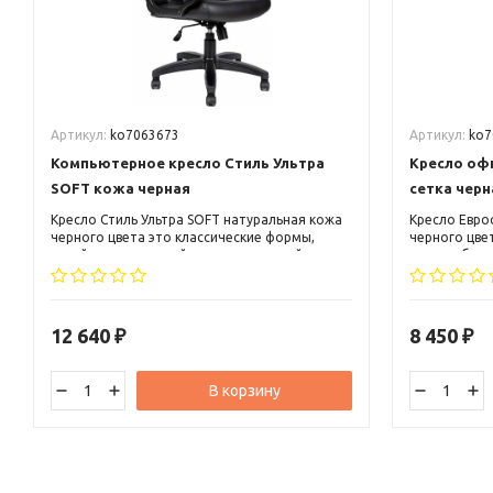
Артикул:
ko7063673
Артикул:
ko7
Компьютерное кресло Стиль Ультра
Кресло офи
SOFT кожа черная
сетка черн
Кресло Стиль Ультра SOFT натуральная кожа
Кресло Евро
черного цвета это классические формы,
черного цве
яркий, оригинальный и запоминающийся
малого бизн
дизайн, высокая спинка с небольшим
звена. Кресл
подголовником и пластиковые подлокотники
классически
с мягкими накладками.
интерьер.
12 640
8 450
₽
₽
В корзину