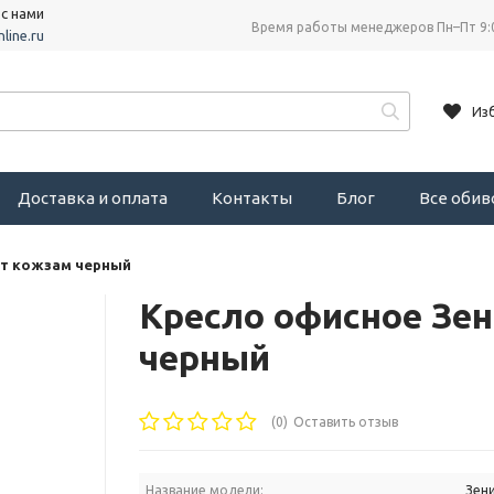
 с нами
Время работы менеджеров Пн–Пт 9:
line.ru
Из
Доставка и оплата
Контакты
Блог
Все оби
рт кожзам черный
Кресло офисное Зе
черный
(0)
Оставить отзыв
Название модели:
Зен