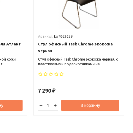
Артикул:
ko7063639
ля Атлант
Стул офисный Task Chrome экокожа
черная
ьной кожи
Стул офисный Task Chrome экокожа черная, с
ет
пластиковыми подлокотниками на
 под
металлическом хромированном каркасе.
е
Используется в коммерческих организациях и
ками.
государственных учреждениях как стул для
посетителей.
7 290
₽
ну
В корзину