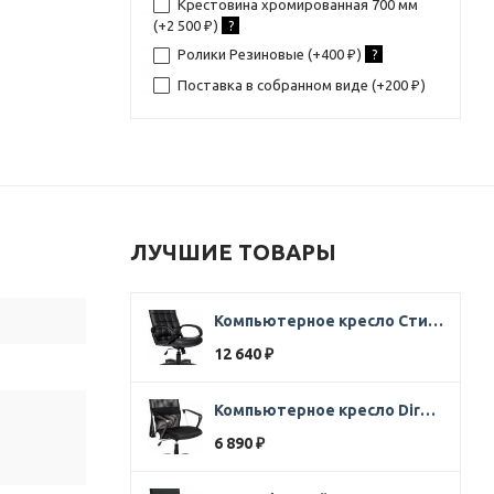
Крестовина хромированная 700 мм
(+
2 500
)
?
₽
Ролики Резиновые (+
400
)
?
₽
Поставка в собранном виде (+
200
)
₽
ЛУЧШИЕ ТОВАРЫ
Компьютерное кресло Стиль Ультра SOFT кожа черная
12 640
₽
Компьютерное кресло Direct ткань черная
6 890
₽