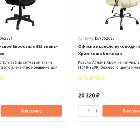
062581
Артикул:
ko7062620
сное Евростиль 685 ткань-
Офисное кресло руководите
ая
Хром кожа бежевая
стиль 685 из сетчатой ткани
Кресло Атлант Хром из натурал
та это элегантное решение для
(1010-Y20R) бежевого цвета име
еса и руководителя среднего
небольшой подголовник, выступ
о может вписаться, как в
поясничную зону, металлически
й, так и в современный офисный
подлокотники с мягкими наклад
20 320
₽
В корзину
В корзи