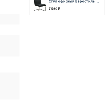
Стул офисный Евростиль 250 (стул сбербанк) кожзам черный
7 560
₽