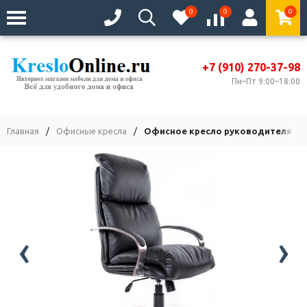
0
0
0
+7 (910) 270-37-98
Пн–Пт 9:00–18:00
Главная
/
Офисные кресла
/
Офисное кресло руководителя На
‹
›