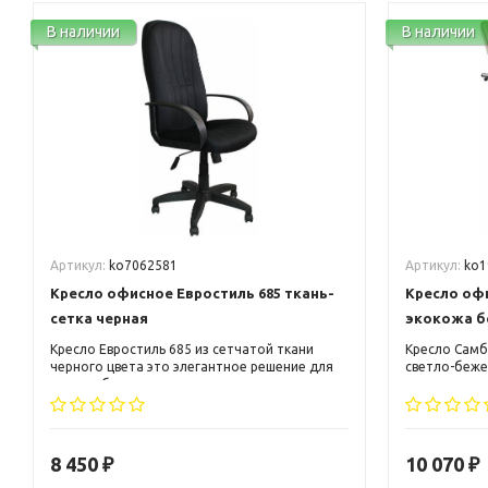
В наличии
В наличии
Артикул:
ko7062581
Артикул:
ko1
Кресло офисное Евростиль 685 ткань-
Кресло оф
сетка черная
экокожа б
Кресло Евростиль 685 из сетчатой ткани
Кресло Самб
черного цвета это элегантное решение для
светло-беже
малого бизнеса и руководителя среднего
самых перед
звена. Кресло может вписаться, как в
дизайна и э
классический, так и в современный офисный
Кресло может
интерьер.
так и в совр
8 450
10 070
₽
₽