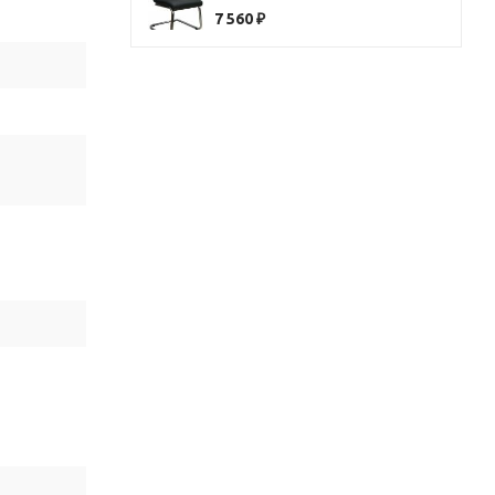
7 560
₽