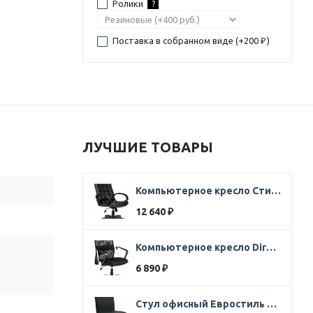
Ролики
?
Поставка в собранном виде (+
200
)
₽
ЛУЧШИЕ ТОВАРЫ
Компьютерное кресло Стиль Ультра SOFT кожа черная
12 640
₽
Компьютерное кресло Direct ткань черная
6 890
₽
Стул офисный Евростиль 250 (стул сбербанк) кожзам черный