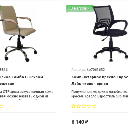
В наличии
9816
Артикул:
ko7063652
исное Самба GTP хром
Компьютерное кресло Еврос
ежевая
Лайк ткань черная
а GTP хром искусственная кожа
Популярная модель в линейке к
вая можно назвать одной из
кресел. Кресло Евростиль 696 Ла
овых разработок в области
черная является хитом продаж 
ргономики компьютерных кресел.
несколько лет. Эффектно смотри
 вписаться, как в классический,
современном интерьере.
еменный интерьер.
6 140
₽