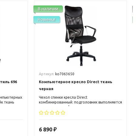
В наличии
Новинка!
Артикул:
ko7063650
тиль 696
Компьютерное кресло Direct ткань
черная
омпьютерных
Чехол спинки кресла Direct
йк ткань
комбинированный: подголовник выполняется
уже
из искусственной кожи, а основная часть
тся в
спинки это сетка Airmash. Сидение обивается
тканью черного цвета. Применение
современных технологий и новых
дизайнерских решений воплотило в себе
6 890
₽
кресло Direct.