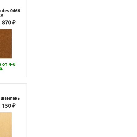
odes 0466
ки
3 870
₽
 от 4-6
й.
 шампань
3 150
₽