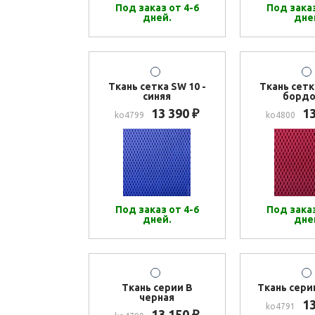
Под заказ от 4-6
Под заказ
дней.
дне
Ткань сетка SW 10 -
Ткань сетк
синяя
бордо
13 390
1
₽
ko4799
ko4800
Под заказ от 4-6
Под заказ
дней.
дне
Ткань серии В
Ткань сери
черная
1
ko4791
13 150
₽