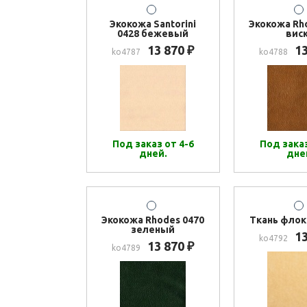
Экокожа Santorini
Экокожа Rh
0428 бежевый
вис
13 870
1
₽
ko4787
ko4788
Под заказ от 4-6
Под заказ
дней.
дне
Экокожа Rhodes 0470
Ткань флок
зеленый
1
ko4792
13 870
₽
ko4789