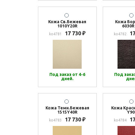
Кожа Св.Бежевая
Кожа Бо
1010Y20R
6030R
17 730
1
₽
ko4781
ko4782
Под заказ от 4-6
Под заказ
дней.
дне
Кожа Темн.Бежевая
Кожа Красн
1515Y40R
Y90
17 730
1
₽
ko4783
ko4784