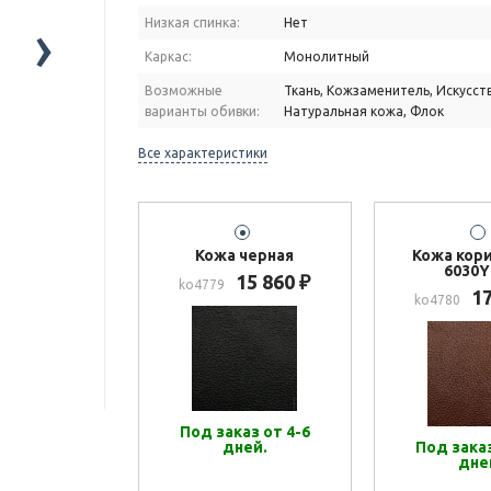
›
Низкая спинка:
Нет
Каркас:
Монолитный
Возможные
Ткань, Кожзаменитель, Искусст
варианты обивки:
Натуральная кожа, Флок
Все характеристики
Кожа черная
Кожа кор
6030Y
15 860
₽
ko4779
1
ko4780
Под заказ от 4-6
дней.
Под заказ
дне