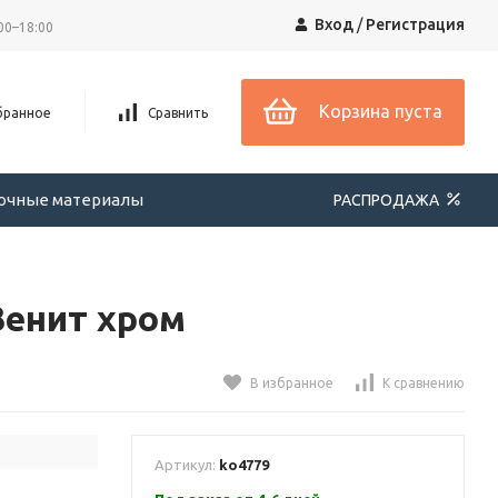
Вход
/
Регистрация
00–18:00
Корзина пуста
бранное
Сравнить
вочные материалы
РАСПРОДАЖА
Зенит хром
В избранное
К сравнению
Артикул:
ko4779