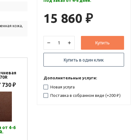
Под заказ от 4-6 дней.
15 860
₽
венная кожа,
Купить
Купить в один клик
ичневая
70R
Дополнительные услуги:
7 730
₽
Новая услуга
Поставка в собранном виде (+
200
)
₽
 от 4-6
й.