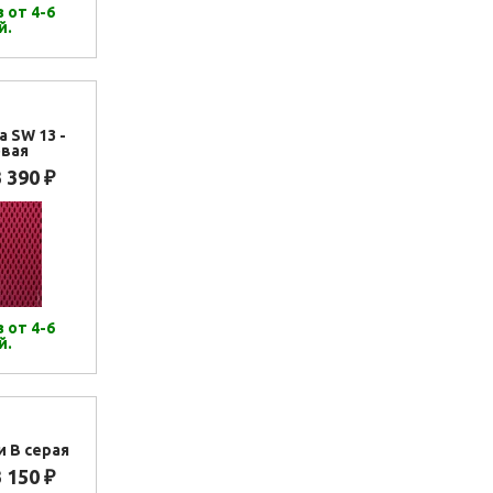
 от 4-6
й.
а SW 13 -
вая
3 390
₽
 от 4-6
й.
и В серая
3 150
₽