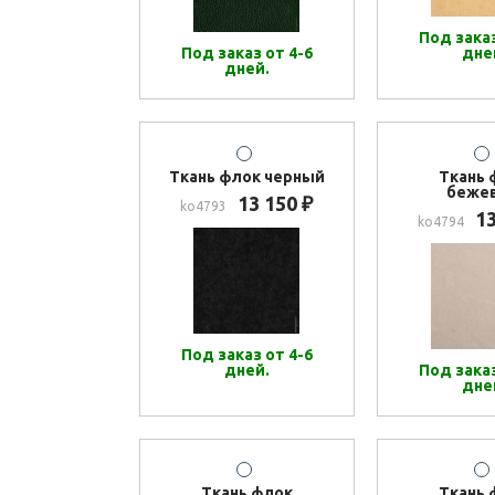
Под заказ
Под заказ от 4-6
дне
дней.
Ткань флок черный
Ткань 
беже
13 150
₽
ko4793
1
ko4794
Под заказ от 4-6
дней.
Под заказ
дне
Ткань флок
Ткань 