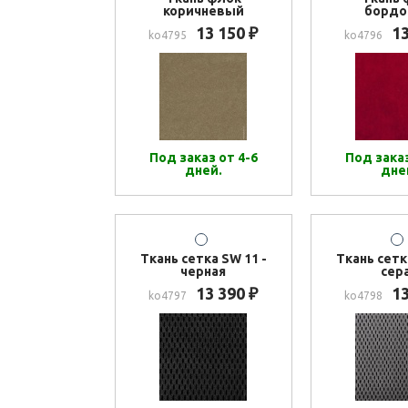
коричневый
борд
13 150
1
₽
ko4795
ko4796
Под заказ от 4-6
Под заказ
дней.
дне
Ткань сетка SW 11 -
Ткань сетк
черная
сер
13 390
1
₽
ko4797
ko4798