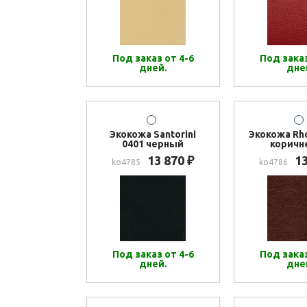
Под заказ от 4-6
Под заказ
дней.
дне
Экокожа Santorini
Экокожа Rh
0401 черный
коричн
13 870
1
₽
ko4785
ko4786
Под заказ от 4-6
Под заказ
дней.
дне