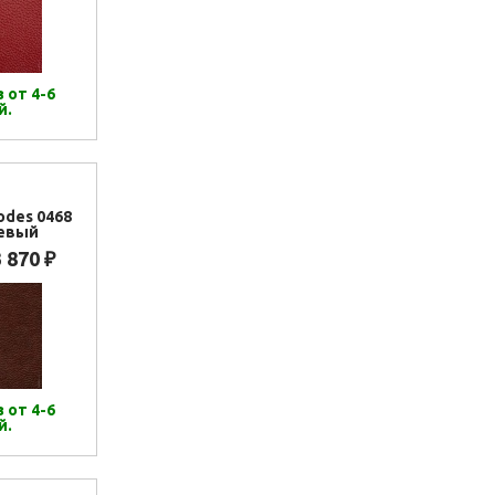
 от 4-6
й.
odes 0468
евый
3 870
₽
 от 4-6
й.