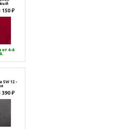
овый
3 150
₽
 от 4-6
й.
а SW 12 -
ая
3 390
₽