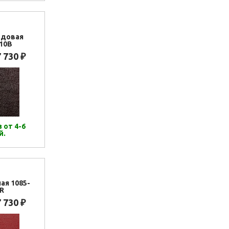
рдовая
10B
7 730
₽
 от 4-6
й.
ая 1085-
R
7 730
₽