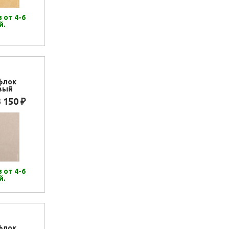
 от 4-6
й.
флок
вый
3 150
₽
 от 4-6
й.
флок