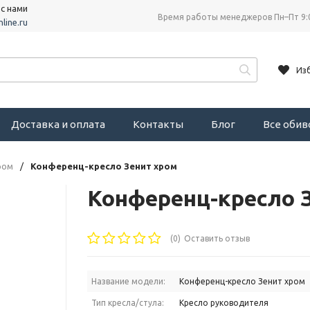
 с нами
Время работы менеджеров Пн–Пт 9:
line.ru
Из
Доставка и оплата
Контакты
Блог
Все оби
ром
/
Конференц-кресло Зенит хром
Конференц-кресло 
(0)
Оставить отзыв
Название модели:
Конференц-кресло Зенит хром
Тип кресла/стула:
Кресло руководителя